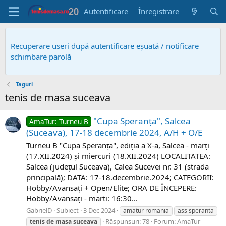
Autentificare
Înregistrare
Recuperare useri după autentificare eșuată / notificare
schimbare parolă
Taguri
tenis de masa suceava
"Cupa Speranța", Salcea
AmaTur: Turneu B
(Suceava), 17-18 decembrie 2024, A/H + O/E
Turneu B "Cupa Speranța", ediția a X-a, Salcea - marți​
(17.XII.2024) și miercuri (18.XII.2024) LOCALITATEA:
Salcea (județul Suceava), Calea Sucevei nr. 31 (strada
principală); DATA: 17-18.decembrie.2024; CATEGORII:
Hobby/Avansați + Open/Elite; ORA DE ÎNCEPERE:
Hobby/Avansați - marti: 16:30...
GabrielD
Subiect
3 Dec 2024
amatur romania
ass speranta
Răspunsuri: 78
Forum:
AmaTur
tenis
de
masa
suceava