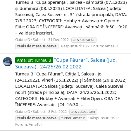
Turneu B "Cupa Speranța", Salcea - sâmbătă (07.I.2023)
și duminică (08.I.2023) LOCALITATEA: Salcea (județul
Suceava), Calea Sucevei nr. 31 (strada principală); DATA:
7/8.I.2023; CATEGORII: Hobby + Avansați + Open +
Elite; ORA DE ÎNCEPERE: Avansați - sâmbătă​: 8:50 - 9:20
– validare înscrieri...
GabrielD
Subiect
31 Dec 2022
acs speranta
Răspunsuri: 186
Forum:
AmaTur
tenis
de
masa
suceava
"Cupa Făurar", Salcea (jud.
AmaTur: Turneu B
Suceava) - 24/25/26.02.2022
Turneu B "Cupa Făurar", Ediția I, Salcea - Joi
(24.II.2022), Vineri (25.II.2022) și Sâmbătă (26.II.2022)
LOCALITATEA: Salcea (județul Suceava), Calea Sucevei
nr. 31 (strada principală); DATA: 24/25/26.II.2022;
CATEGORII: Hobby + Avansați + Elite/Open; ORA DE
ÎNCEPERE: Avansați - JOI: 16:30 -...
GabrielD
Subiect
8 Feb 2022
acs cutezatorii
Răspunsuri: 192
tenis
de
masa
suceava
turneu amatur
Forum:
AmaTur