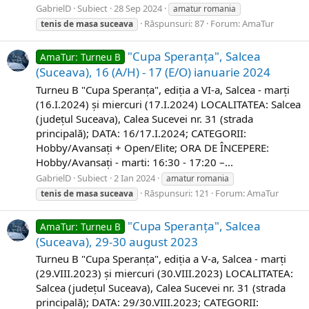
GabrielD
Subiect
28 Sep 2024
amatur romania
Răspunsuri: 87
Forum:
AmaTur
tenis
de
masa
suceava
"Cupa Speranța", Salcea
AmaTur: Turneu B
(Suceava), 16 (A/H) - 17 (E/O) ianuarie 2024
Turneu B "Cupa Speranța", ediția a VI-a, Salcea - marți​
(16.I.2024) și miercuri (17.I.2024) LOCALITATEA: Salcea
(județul Suceava), Calea Sucevei nr. 31 (strada
principală); DATA: 16/17.I.2024; CATEGORII:
Hobby/Avansați + Open/Elite; ORA DE ÎNCEPERE:
Hobby/Avansați - marti: 16:30 - 17:20 –...
GabrielD
Subiect
2 Ian 2024
amatur romania
Răspunsuri: 121
Forum:
AmaTur
tenis
de
masa
suceava
"Cupa Speranța", Salcea
AmaTur: Turneu B
(Suceava), 29-30 august 2023
Turneu B "Cupa Speranța", ediția a V-a, Salcea - marți​
(29.VIII.2023) și miercuri (30.VIII.2023) LOCALITATEA:
Salcea (județul Suceava), Calea Sucevei nr. 31 (strada
principală); DATA: 29/30.VIII.2023; CATEGORII: