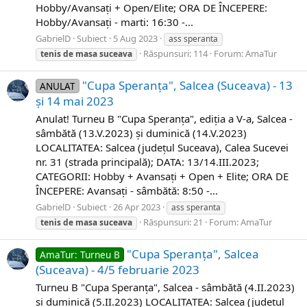
Hobby/Avansați + Open/Elite; ORA DE ÎNCEPERE:
Hobby/Avansați - marti: 16:30 -...
GabrielD
Subiect
5 Aug 2023
ass speranta
Răspunsuri: 114
Forum:
AmaTur
tenis
de
masa
suceava
"Cupa Speranța", Salcea (Suceava) - 13
ANULAT
și 14 mai 2023
Anulat! Turneu B "Cupa Speranța", ediția a V-a, Salcea -
sâmbătă (13.V.2023) și duminică (14.V.2023)
LOCALITATEA: Salcea (județul Suceava), Calea Sucevei
nr. 31 (strada principală); DATA: 13/14.III.2023;
CATEGORII: Hobby + Avansați + Open + Elite; ORA DE
ÎNCEPERE: Avansați - sâmbătă​: 8:50 -...
GabrielD
Subiect
26 Apr 2023
ass speranta
Răspunsuri: 21
Forum:
AmaTur
tenis
de
masa
suceava
"Cupa Speranța", Salcea
AmaTur: Turneu B
(Suceava) - 4/5 februarie 2023
Turneu B "Cupa Speranța", Salcea - sâmbătă (4.II.2023)
și duminică (5.II.2023) LOCALITATEA: Salcea (județul