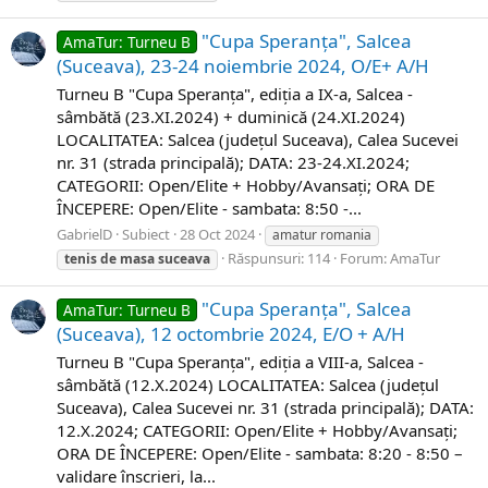
"Cupa Speranța", Salcea
AmaTur: Turneu B
(Suceava), 23-24 noiembrie 2024, O/E+ A/H
Turneu B "Cupa Speranța", ediția a IX-a, Salcea -
sâmbătă (23.XI.2024) +​ duminică​ (24.XI.2024)​
LOCALITATEA: Salcea (județul Suceava), Calea Sucevei
nr. 31 (strada principală); DATA: 23-24.XI.2024;
CATEGORII: Open/Elite​ ​+ Hobby/Avansați; ORA DE
ÎNCEPERE: Open/Elite​​ - sambata: 8:50 -...
GabrielD
Subiect
28 Oct 2024
amatur romania
Răspunsuri: 114
Forum:
AmaTur
tenis
de
masa
suceava
"Cupa Speranța", Salcea
AmaTur: Turneu B
(Suceava), 12 octombrie 2024, E/O + A/H
Turneu B "Cupa Speranța", ediția a VIII-a, Salcea -
sâmbătă (12.X.2024) LOCALITATEA: Salcea (județul
Suceava), Calea Sucevei nr. 31 (strada principală); DATA:
12.X.2024; CATEGORII: Open/Elite​ ​+ Hobby/Avansați;
ORA DE ÎNCEPERE: Open/Elite​​ - sambata: 8:20 - 8:50 –
validare înscrieri, la...