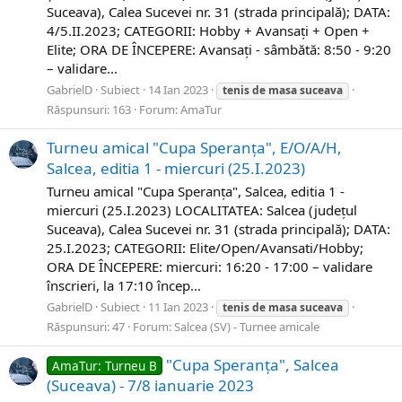
Suceava), Calea Sucevei nr. 31 (strada principală); DATA:
4/5.II.2023; CATEGORII: Hobby + Avansați + Open +
Elite; ORA DE ÎNCEPERE: Avansați - sâmbătă​: 8:50 - 9:20
– validare...
GabrielD
Subiect
14 Ian 2023
tenis
de
masa
suceava
Răspunsuri: 163
Forum:
AmaTur
Turneu amical "Cupa Speranța", E/O/A/H,
Salcea, editia 1 - miercuri (25.I.2023)
Turneu amical "Cupa Speranța", Salcea, editia 1 -
miercuri (25.I.2023) LOCALITATEA: Salcea (județul
Suceava), Calea Sucevei nr. 31 (strada principală); DATA:
25.I.2023; CATEGORII: Elite/Open/Avansati/Hobby;
ORA DE ÎNCEPERE: miercuri​: 16:20 - 17:00 – validare
înscrieri, la 17:10 încep...
GabrielD
Subiect
11 Ian 2023
tenis
de
masa
suceava
Răspunsuri: 47
Forum:
Salcea (SV) - Turnee amicale
"Cupa Speranța", Salcea
AmaTur: Turneu B
(Suceava) - 7/8 ianuarie 2023