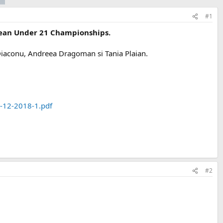
#1
ean Under 21 Championships.
a Diaconu, Andreea Dragoman si Tania Plaian.
-12-2018-1.pdf
#2