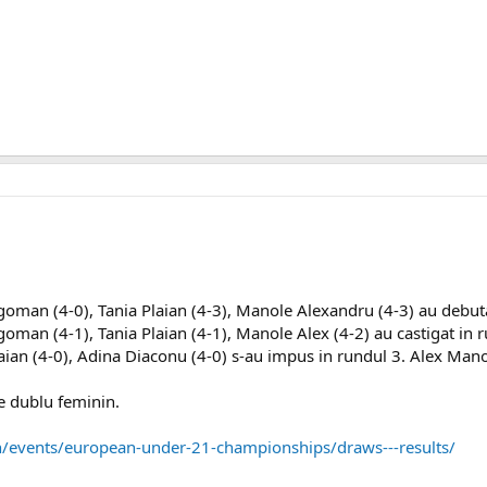
man (4-0), Tania Plaian (4-3), Manole Alexandru (4-3) au debutat
man (4-1), Tania Plaian (4-1), Manole Alex (4-2) au castigat in r
an (4-0), Adina Diaconu (4-0) s-au impus in rundul 3. Alex Manole
e dublu feminin.
n/events/european-under-21-championships/draws---results/