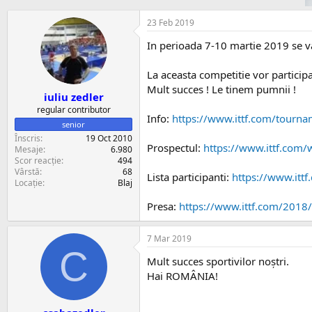
i
r
e
e
23 Feb 2019
c
t
In perioada 7-10 martie 2019 se v
La aceasta competitie vor particip
Mult succes ! Le tinem pumnii !
iuliu zedler
regular contributor
Info:
https://www.ittf.com/tour
senior
Înscris
19 Oct 2010
Prospectul:
https://www.ittf.com
Mesaje
6.980
Scor reacție
494
Vârstă
68
Lista participanti:
https://www.itt
Locație
Blaj
Presa:
https://www.ittf.com/201
7 Mar 2019
C
Mult succes sportivilor noștri.
Hai ROMÂNIA!