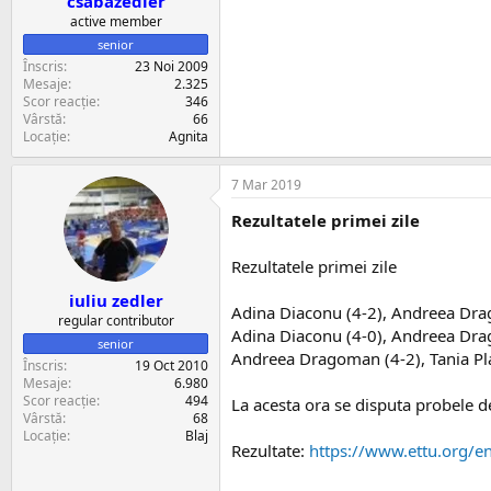
csabazedler
active member
senior
Înscris
23 Noi 2009
Mesaje
2.325
Scor reacție
346
Vârstă
66
Locație
Agnita
7 Mar 2019
Rezultatele primei zile
Rezultatele primei zile
iuliu zedler
Adina Diaconu (4-2), Andreea Drago
regular contributor
Adina Diaconu (4-0), Andreea Drago
senior
Andreea Dragoman (4-2), Tania Plai
Înscris
19 Oct 2010
Mesaje
6.980
Scor reacție
494
La acesta ora se disputa probele d
Vârstă
68
Locație
Blaj
Rezultate:
https://www.ettu.org/e