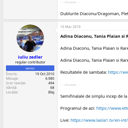
- - - Actualizat - - -
Dublurile Diaconu/Dragoman, Plete
10 Mar 2019
Adina Diaconu, Tania Plaian si R
Adina Diaconu, Tania Plaian si Rare
iuliu zedler
Adina Diaconu, Tania Plaian si Rares
regular contributor
senior
Rezultatele de sambata:
https://w
Înscris
19 Oct 2010
Mesaje
6.980
Scor reacție
494
- - - Actualizat - - -
Vârstă
68
Locație
Blaj
Semifinalale de simplu incep de la 
Programul de azi:
https://www.et
Live:
https://www.laola1.tv/en-in