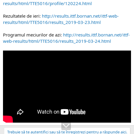
results/html/TTE5016/profile/120224.html
Rezultatele de ieri:
http://results.ittf.bornan.net/ittf-web-
results/html/TTE5016/results_2019-03-23.html
Programul meciurilor de azi:
http://results.ittf.bornan.net/ittf-
web-results/html/TTE5016/results_2019-03-24.html
Trebuie să te autentifici sau să te înregistrezi pentru a răspunde aici.