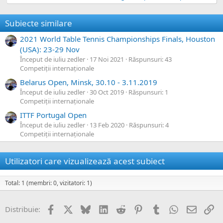
Subiecte similare
2021 World Table Tennis Championships Finals, Houston
(USA): 23-29 Nov
Început de iuliu zedler
17 Noi 2021
Răspunsuri: 43
Competiții internaționale
Belarus Open, Minsk, 30.10 - 3.11.2019
Început de iuliu zedler
30 Oct 2019
Răspunsuri: 1
Competiții internaționale
ITTF Portugal Open
Început de iuliu zedler
13 Feb 2020
Răspunsuri: 4
Competiții internaționale
Utilizatori care vizualizează acest subiect
Total: 1 (membri: 0, vizitatori: 1)
Facebook
X
Bluesky
LinkedIn
Reddit
Pinterest
Tumblr
WhatsApp
Email
Li
Distribuie: