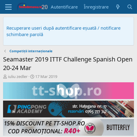
Autentificare
Înregistrare
Recuperare useri după autentificare eșuată / notificare
schimbare parolă
Competiții internaționale
Seamaster 2019 ITTF Challenge Spanish Open
20-24 Mar
A
D
iuliu zedler
17 Mar 2019
u
a
t
t
o
ă
r
c
s
r
u
e
b
a
i
r
e
e
c
t