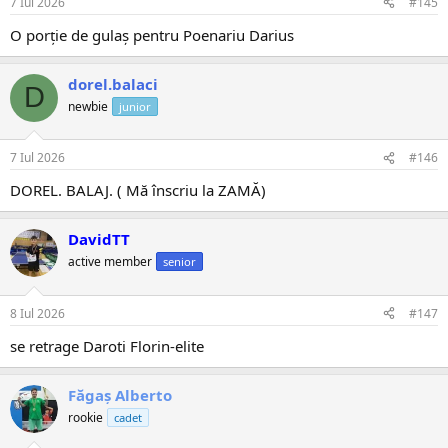
7 Iul 2026
#145
O porție de gulaș pentru Poenariu Darius
dorel.balaci
D
newbie
junior
7 Iul 2026
#146
DOREL. BALAJ. ( Mă înscriu la ZAMĂ)
DavidTT
active member
senior
8 Iul 2026
#147
se retrage Daroti Florin-elite
Făgaș Alberto
rookie
cadet