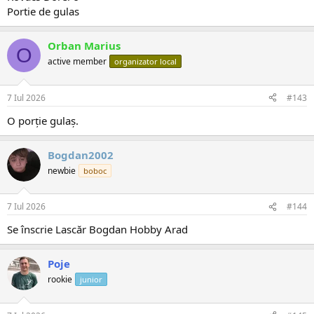
Portie de gulas
Orban Marius
O
active member
organizator local
7 Iul 2026
#143
O porție gulaș.
Bogdan2002
newbie
boboc
7 Iul 2026
#144
Se înscrie Lascăr Bogdan Hobby Arad
Poje
rookie
junior