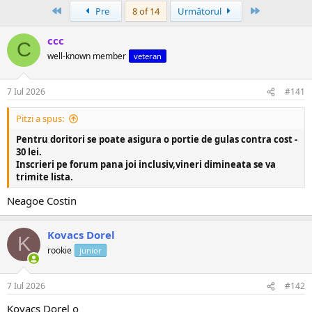
Prima
Ultima
Pre
8 of 14
Următorul
ccc
C
well-known member
veteran
7 Iul 2026
#141
Pitzi a spus:
Pentru doritori se poate asigura o portie de gulas contra cost -
30 lei.
Inscrieri pe forum pana joi inclusiv,vineri dimineata se va
trimite lista.
Neagoe Costin
Kovacs Dorel
K
rookie
junior
7 Iul 2026
#142
Kovacs Dorel o