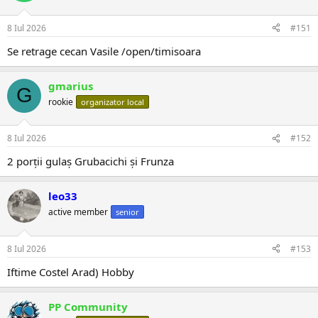
8 Iul 2026
#151
Se retrage cecan Vasile /open/timisoara
gmarius
G
rookie
organizator local
8 Iul 2026
#152
2 porții gulaș Grubacichi și Frunza
leo33
active member
senior
8 Iul 2026
#153
Iftime Costel Arad) Hobby
PP Community