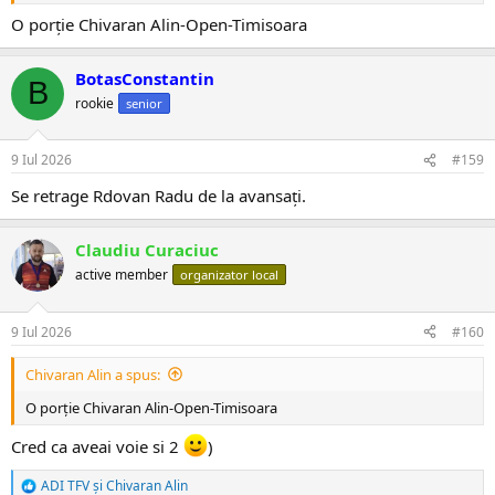
O porție Chivaran Alin-Open-Timisoara
BotasConstantin
B
rookie
senior
9 Iul 2026
#159
Se retrage Rdovan Radu de la avansați.
Claudiu Curaciuc
active member
organizator local
9 Iul 2026
#160
Chivaran Alin a spus:
O porție Chivaran Alin-Open-Timisoara
Cred ca aveai voie si 2
)
ADI TFV
și
Chivaran Alin
R