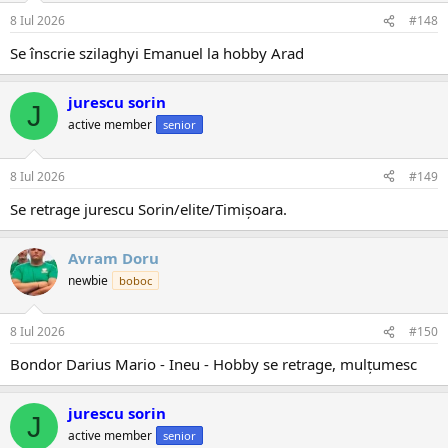
8 Iul 2026
#148
Se înscrie szilaghyi Emanuel la hobby Arad
jurescu sorin
J
active member
senior
8 Iul 2026
#149
Se retrage jurescu Sorin/elite/Timișoara.
Avram Doru
newbie
boboc
8 Iul 2026
#150
Bondor Darius Mario - Ineu - Hobby se retrage, mulțumesc
jurescu sorin
J
active member
senior