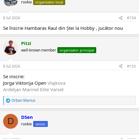
rookie
organizator local
8 Iul 2026
#154
Se înscrie Hambaras Raul din Ștei la Hobby , jucător nou
Pitzi
well-known member
organizator principal
8 Iul 2026
#155
Se inscrie:
Jorga Viktorija Open
Vlajkova
Ardeljan Marinel Elite Varset
Orban Marius
R
e
a
DSen
c
D
ț
rookie
senior
i
i
: