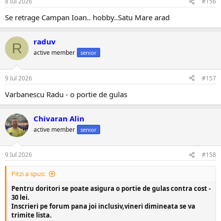
8 Iul 2026
#156
Se retrage Campan Ioan.. hobby..Satu Mare arad
raduv
R
active member
senior
9 Iul 2026
#157
Varbanescu Radu - o portie de gulas
Chivaran Alin
active member
senior
9 Iul 2026
#158
Pitzi a spus:
Pentru doritori se poate asigura o portie de gulas contra cost -
30 lei.
Inscrieri pe forum pana joi inclusiv,vineri dimineata se va
trimite lista.