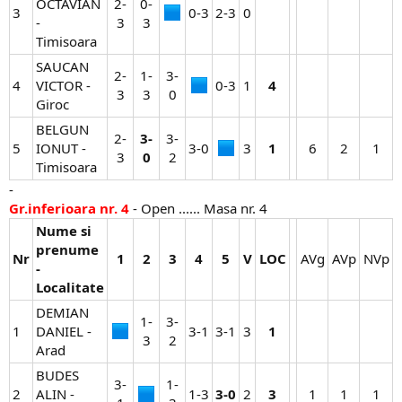
OCTAVIAN
2-
0-
3
0-3​
2-3​
0​
-
3​
3​
Timisoara
SAUCAN
2-
1-
3-
4
VICTOR -
0-3​
1​
4
3​
3​
0​
Giroc
BELGUN
2-
3-
3-
5
IONUT -
3-0​
3​
1
6​
2​
1​
3​
0
2​
Timisoara
-
Gr.inferioara nr. 4
- Open ...... Masa nr. 4
Nume si
prenume
Nr
1
2
3
4
5
V
LOC
AVg​
AVp​
NVp​
-
Localitate
DEMIAN
1-
3-
1
DANIEL -
3-1​
3-1​
3​
1
3​
2​
Arad
BUDES
3-
1-
2
ALIN -
1-3​
3-0
2​
3
1​
1​
1​