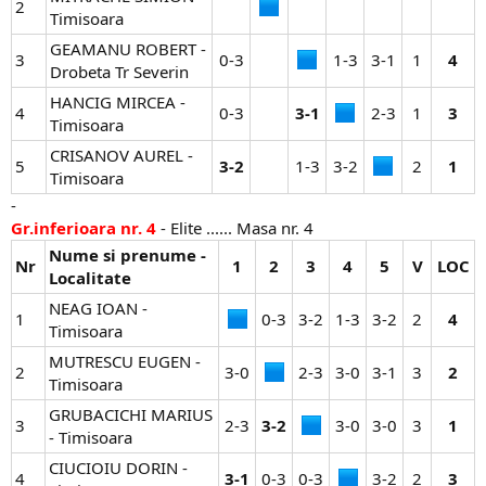
2
Timisoara
GEAMANU ROBERT -
3
0-3​
1-3​
3-1​
1​
4
Drobeta Tr Severin
HANCIG MIRCEA -
4
0-3​
3-1
2-3​
1​
3
Timisoara
CRISANOV AUREL -
5
3-2
1-3​
3-2​
2​
1
Timisoara
-
Gr.inferioara nr. 4
- Elite ...... Masa nr. 4
Nume si prenume -
Nr
1
2
3
4
5
V
LOC
Localitate
NEAG IOAN -
1
0-3​
3-2​
1-3​
3-2​
2​
4
Timisoara
MUTRESCU EUGEN -
2
3-0​
2-3​
3-0​
3-1​
3​
2
Timisoara
GRUBACICHI MARIUS
3
2-3​
3-2
3-0​
3-0​
3​
1
- Timisoara
CIUCIOIU DORIN -
4
3-1
0-3​
0-3​
3-2​
2​
3