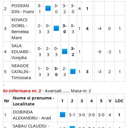
PODEAN
3-
3-
3-
3-
2
4​
1
ION - Foeni
1​
0​
2​
0​
KOVACS
DOREL -
2-
0-
3-
0-
3
1​
4
-4​
0​
1​
Remetea
3​
3​
0
3​
Mare
SALA
0-
2-
0-
3-
4
EDUARD -
1​
-6​
-2​
1​
3​
3​
3​
2
Vizejdia
NEAGOE
1-
0-
3-
2-
5
CATALIN -
1​
3
-3​
2​
1​
3​
3​
0
3​
Timisoara
-
Gr.inferioara nr. 2
- Avansati ...... Masa nr. 2
Nume si prenume -
Nr
1
2
3
4
5
V
LOC
Localitate
DOBINDA
1
3-1​
3-0​
3-0​
3-0​
4​
1
ALEXANDRU - Arad
SABAU CLAUDIU -