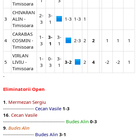
1​
3​
Timisoara
CHIVARAN
2-
3-
3
ALIN -
1-3​
1-3​
1​
3​
1​
Timisoara
CARABAS
1-
3-
3-
4
COSMIN -
2-3​
2​
2
1​
1​
1​
3​
1
1​
Timisoara
VIRLAN
1-
0-
3-
5
LIVIU -
3-2
2​
4
-2​
-2​
1​
3​
3​
1​
Timisoara
-
Eliminatorii Open
1
.
Mermezan Sergiu
--------------------
Cecan Vasile
1-3
16
.
Cecan Vasile
----------------------------------------
Budes Alin
0-3
9
.
Budes Alin
--------------------
Budes Alin
3-1