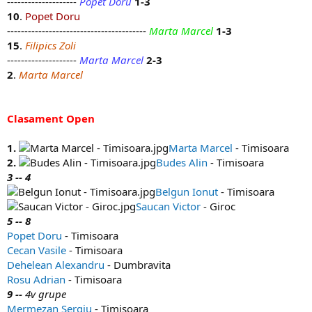
--------------------
Popet Doru
1-3
10
.
Popet Doru
----------------------------------------
Marta Marcel
1-3
15
.
Filipics Zoli
--------------------
Marta Marcel
2-3
2
.
Marta Marcel
Clasament Open
1.
Marta Marcel
- Timisoara
2.
Budes Alin
- Timisoara
3 -- 4
Belgun Ionut
- Timisoara
Saucan Victor
- Giroc
5 -- 8
Popet Doru
- Timisoara
Cecan Vasile
- Timisoara
Dehelean Alexandru
- Dumbravita
Rosu Adrian
- Timisoara
9 --
4v grupe
Mermezan Sergiu
- Timisoara