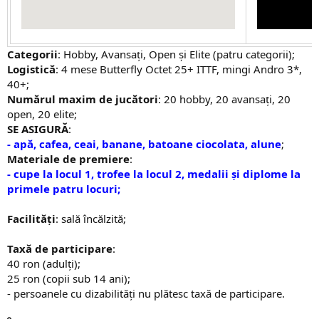
Categorii
: Hobby, Avansați, Open și Elite (patru categorii);
Logistică
: 4 mese Butterfly Octet 25+ ITTF, mingi Andro 3*,
40+;
Numărul maxim de jucători
: 20 hobby, 20 avansați, 20
open, 20 elite;
SE ASIGURĂ
:
- apă, cafea, ceai, banane, batoane ciocolata, alune
;
Materiale de premiere
:
- cupe la locul 1, trofee la locul 2, medalii și diplome la
primele patru locuri;
Facilități
: sală încălzită;
Taxă de participare
:
40 ron (adulți);
25 ron (copii sub 14 ani);
- persoanele cu dizabilități nu plătesc taxă de participare.