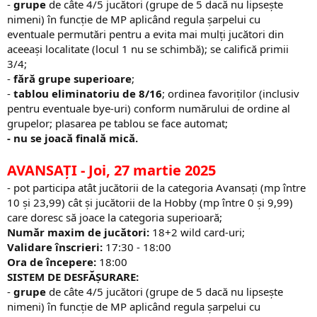
-
grupe
de câte 4/5 jucători (grupe de 5 dacă nu lipsește
nimeni) în funcție de MP aplicând regula șarpelui cu
eventuale permutări pentru a evita mai mulți jucători din
aceeași localitate (locul 1 nu se schimbă); se califică primii
3/4;
-
fără grupe superioare
;
-
tablou eliminatoriu de 8/16
; ordinea favoriților (inclusiv
pentru eventuale bye-uri) conform numărului de ordine al
grupelor; plasarea pe tablou se face automat;
- nu se joacă finală mică.
AVANSAȚI
- Joi, 27 martie 2025
- pot participa atât jucătorii de la categoria Avansați (mp între
10 și 23,99) cât și jucătorii de la Hobby (mp între 0 și 9,99)
care doresc să joace la categoria superioară;
Număr maxim de jucători:
18+2 wild card-uri;
Validare înscrieri:
17:30 - 18:00
Ora de începere:
18:00
SISTEM DE DESFĂȘURARE:
-
grupe
de câte 4/5 jucători (grupe de 5 dacă nu lipsește
nimeni) în funcție de MP aplicând regula șarpelui cu