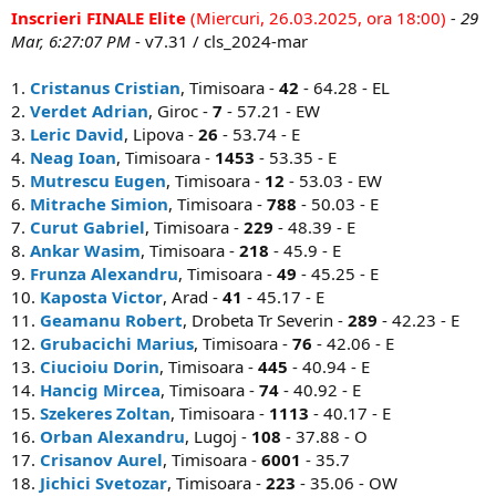
Inscrieri FINALE Elite
(Miercuri, 26.03.2025, ora 18:00)
- 29
Mar, 6:27:07 PM
- v7.31 / cls_2024-mar
1.
Cristanus Cristian
, Timisoara -
42
- 64.28 - EL
2.
Verdet Adrian
, Giroc -
7
- 57.21 - EW
3.
Leric David
, Lipova -
26
- 53.74 - E
4.
Neag Ioan
, Timisoara -
1453
- 53.35 - E
5.
Mutrescu Eugen
, Timisoara -
12
- 53.03 - EW
6.
Mitrache Simion
, Timisoara -
788
- 50.03 - E
7.
Curut Gabriel
, Timisoara -
229
- 48.39 - E
8.
Ankar Wasim
, Timisoara -
218
- 45.9 - E
9.
Frunza Alexandru
, Timisoara -
49
- 45.25 - E
10.
Kaposta Victor
, Arad -
41
- 45.17 - E
11.
Geamanu Robert
, Drobeta Tr Severin -
289
- 42.23 - E
12.
Grubacichi Marius
, Timisoara -
76
- 42.06 - E
13.
Ciucioiu Dorin
, Timisoara -
445
- 40.94 - E
14.
Hancig Mircea
, Timisoara -
74
- 40.92 - E
15.
Szekeres Zoltan
, Timisoara -
1113
- 40.17 - E
16.
Orban Alexandru
, Lugoj -
108
- 37.88 - O
17.
Crisanov Aurel
, Timisoara -
6001
- 35.7
18.
Jichici Svetozar
, Timisoara -
223
- 35.06 - OW