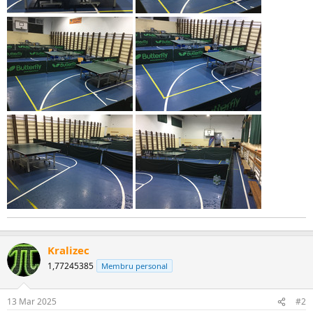
Kralizec
1,77245385
Membru personal
13 Mar 2025
#2