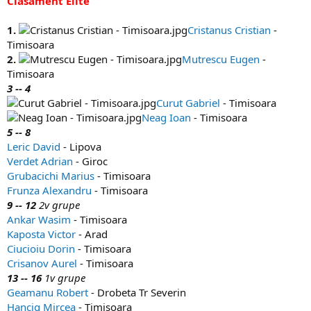
Clasament Elite
1.
Cristanus Cristian
-
Timisoara
2.
Mutrescu Eugen
-
Timisoara
3 -- 4
Curut Gabriel
- Timisoara
Neag Ioan
- Timisoara
5 -- 8
Leric David
- Lipova
Verdet Adrian
- Giroc
Grubacichi Marius
- Timisoara
Frunza Alexandru
- Timisoara
9 -- 12
2v grupe
Ankar Wasim
- Timisoara
Kaposta Victor
- Arad
Ciucioiu Dorin
- Timisoara
Crisanov Aurel
- Timisoara
13 -- 16
1v grupe
Geamanu Robert
- Drobeta Tr Severin
Hancig Mircea
- Timisoara