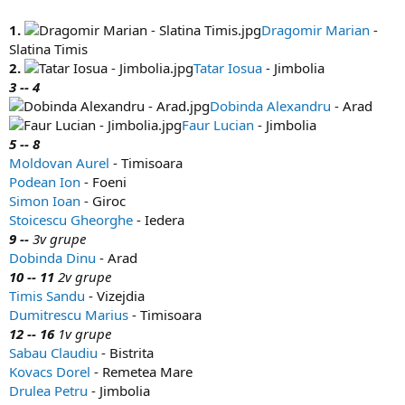
1.
Dragomir Marian
-
Slatina Timis
2.
Tatar Iosua
- Jimbolia
3 -- 4
Dobinda Alexandru
- Arad
Faur Lucian
- Jimbolia
5 -- 8
Moldovan Aurel
- Timisoara
Podean Ion
- Foeni
Simon Ioan
- Giroc
Stoicescu Gheorghe
- Iedera
9 --
3v grupe
Dobinda Dinu
- Arad
10 -- 11
2v grupe
Timis Sandu
- Vizejdia
Dumitrescu Marius
- Timisoara
12 -- 16
1v grupe
Sabau Claudiu
- Bistrita
Kovacs Dorel
- Remetea Mare
Drulea Petru
- Jimbolia