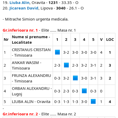
19.
Liuba Alin
, Oravita -
1231
- 33.35 - O
20.
Jicarean David
, Lipova -
3040
- 26.1 - O
- Mitrache Simion urgenta medicala.
Gr.inferioara nr. 1
- Elite ...... Masa nr. 1
Nume si prenume -
Nr
1
2
3
4
5
V
LOC
Localitate
CRISTANUS CRISTIAN
1
3-2​
3-0​
3-0​
3-0​
4​
1
- Timisoara
ANKAR WASIM -
2
2-3​
2-3​
3-2​
3-1​
2​
3
Timisoara
FRUNZA ALEXANDRU
3
0-3​
3-2​
3-0​
3-1​
3​
2
- Timisoara
ORBAN ALEXANDRU -
4
0-3​
2-3​
0-3​
0-3​
0​
Lugoj
5
LIUBA ALIN - Oravita
0-3​
1-3​
1-3​
3-0​
1​
4
-
Gr.inferioara nr. 2
- Elite ...... Masa nr. 2