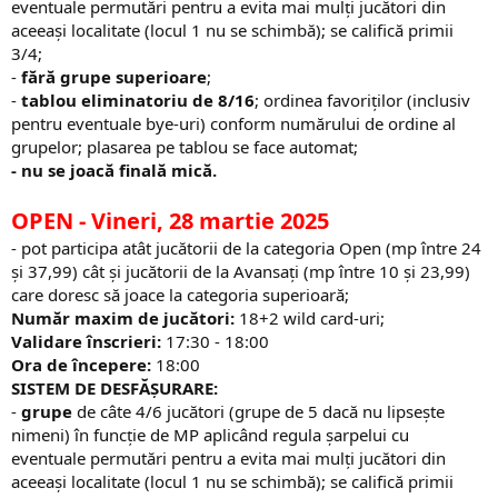
eventuale permutări pentru a evita mai mulți jucători din
aceeași localitate (locul 1 nu se schimbă); se califică primii
3/4;
-
fără grupe superioare
;
-
tablou eliminatoriu de 8/16
; ordinea favoriților (inclusiv
pentru eventuale bye-uri) conform numărului de ordine al
grupelor; plasarea pe tablou se face automat;
- nu se joacă finală mică
.
OPEN
- Vineri, 28 martie 2025
- pot participa atât jucătorii de la categoria Open (mp între 24
și 37,99) cât și jucătorii de la Avansați (mp între 10 și 23,99)
care doresc să joace la categoria superioară;
Număr maxim de jucători:
18+2 wild card-uri;
Validare înscrieri:
17:30 - 18:00
Ora de începere:
18:00
SISTEM DE DESFĂȘURARE:
-
grupe
de câte 4/6 jucători (grupe de 5 dacă nu lipsește
nimeni) în funcție de MP aplicând regula șarpelui cu
eventuale permutări pentru a evita mai mulți jucători din
aceeași localitate (locul 1 nu se schimbă); se califică primii