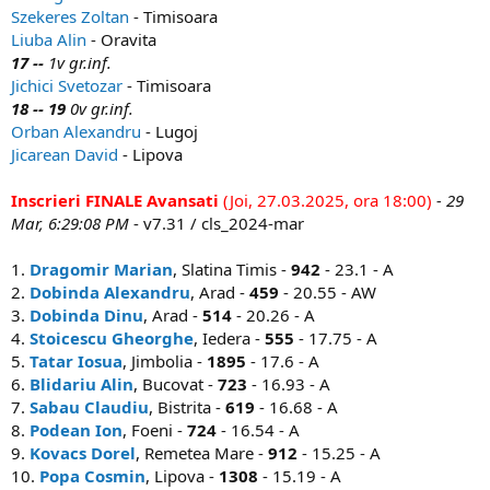
Szekeres Zoltan
- Timisoara
Liuba Alin
- Oravita
17 --
1v gr.inf.
Jichici Svetozar
- Timisoara
18 -- 19
0v gr.inf.
Orban Alexandru
- Lugoj
Jicarean David
- Lipova
Inscrieri FINALE Avansati
(Joi, 27.03.2025, ora 18:00)
- 29
Mar, 6:29:08 PM
- v7.31 / cls_2024-mar
1.
Dragomir Marian
, Slatina Timis -
942
- 23.1 - A
2.
Dobinda Alexandru
, Arad -
459
- 20.55 - AW
3.
Dobinda Dinu
, Arad -
514
- 20.26 - A
4.
Stoicescu Gheorghe
, Iedera -
555
- 17.75 - A
5.
Tatar Iosua
, Jimbolia -
1895
- 17.6 - A
6.
Blidariu Alin
, Bucovat -
723
- 16.93 - A
7.
Sabau Claudiu
, Bistrita -
619
- 16.68 - A
8.
Podean Ion
, Foeni -
724
- 16.54 - A
9.
Kovacs Dorel
, Remetea Mare -
912
- 15.25 - A
10.
Popa Cosmin
, Lipova -
1308
- 15.19 - A