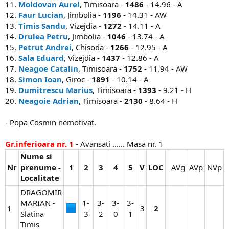
11.
Moldovan Aurel
, Timisoara -
1486
- 14.96 - A
12.
Faur Lucian
, Jimbolia -
1196
- 14.31 - AW
13.
Timis Sandu
, Vizejdia -
1272
- 14.11 - A
14.
Drulea Petru
, Jimbolia -
1046
- 13.74 - A
15.
Petrut Andrei
, Chisoda -
1266
- 12.95 - A
16.
Sala Eduard
, Vizejdia -
1437
- 12.86 - A
17.
Neagoe Catalin
, Timisoara -
1752
- 11.94 - AW
18.
Simon Ioan
, Giroc -
1891
- 10.14 - A
19.
Dumitrescu Marius
, Timisoara -
1393
- 9.21 - H
20.
Neagoie Adrian
, Timisoara -
2130
- 8.64 - H
- Popa Cosmin nemotivat.
Gr.inferioara nr. 1
- Avansati ...... Masa nr. 1
Nume si
Nr
prenume -
1
2
3
4
5
V
LOC
AVg​
AVp​
NVp​
Localitate
DRAGOMIR
MARIAN -
1-
3-
3-
3-
1
3​
2
Slatina
3​
2​
0​
1​
Timis