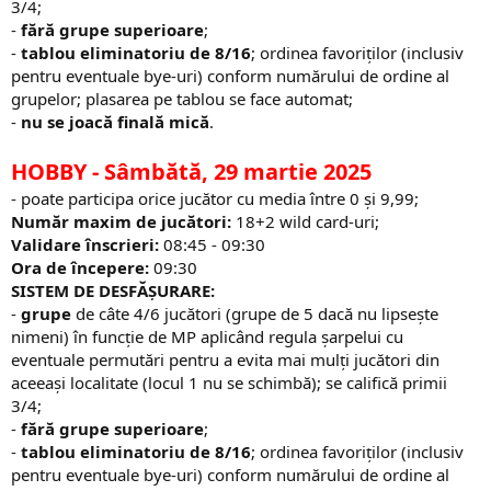
3/4;​
-
fără grupe superioare
;
-
tablou eliminatoriu de 8/16
; ordinea favoriților (inclusiv
pentru eventuale bye-uri) conform numărului de ordine al
grupelor; plasarea pe tablou se face automat;
-
nu se joacă finală mică
.
HOBBY
- Sâmbătă, 29 martie 2025
- poate participa orice jucător cu media între 0 și 9,99;
Număr maxim de jucători:
18+2 wild card-uri;
Validare înscrieri:
08:45 - 09:30
Ora de începere:
09:30
SISTEM DE DESFĂȘURARE:
-
grupe
de câte 4/6 jucători (grupe de 5 dacă nu lipsește
nimeni) în funcție de MP aplicând regula șarpelui cu
eventuale permutări pentru a evita mai mulți jucători din
aceeași localitate (locul 1 nu se schimbă); se califică primii
3/4;
-
fără grupe superioare
;
-
tablou eliminatoriu de 8/16
; ordinea favoriților (inclusiv
pentru eventuale bye-uri) conform numărului de ordine al