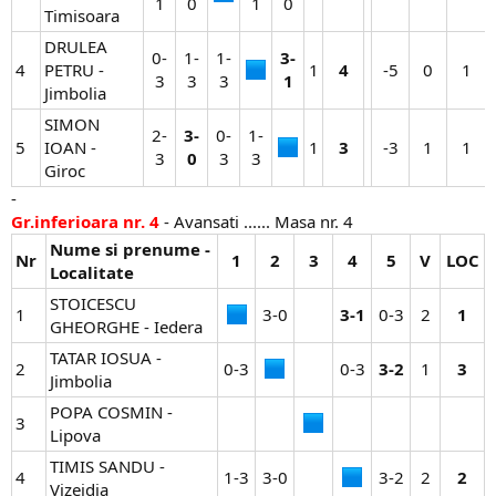
1​
0​
1​
0​
Timisoara
DRULEA
0-
1-
1-
3-
4
PETRU -
1​
4
-5​
0​
1​
3​
3​
3​
1
Jimbolia
SIMON
2-
3-
0-
1-
5
IOAN -
1​
3
-3​
1​
1​
3​
0
3​
3​
Giroc
-
Gr.inferioara nr. 4
- Avansati ...... Masa nr. 4
Nume si prenume -
Nr
1
2
3
4
5
V
LOC
Localitate
STOICESCU
1
3-0​
3-1
0-3​
2​
1
GHEORGHE - Iedera
TATAR IOSUA -
2
0-3​
0-3​
3-2
1​
3
Jimbolia
POPA COSMIN -
3
Lipova
TIMIS SANDU -
4
1-3​
3-0​
3-2​
2​
2
Vizejdia