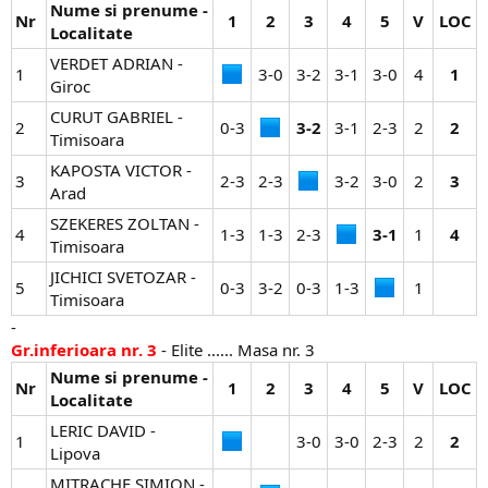
Nume si prenume -
Nr
1
2
3
4
5
V
LOC
Localitate
VERDET ADRIAN -
1
3-0​
3-2​
3-1​
3-0​
4​
1
Giroc
CURUT GABRIEL -
2
0-3​
3-2
3-1​
2-3​
2​
2
Timisoara
KAPOSTA VICTOR -
3
2-3​
2-3​
3-2​
3-0​
2​
3
Arad
SZEKERES ZOLTAN -
4
1-3​
1-3​
2-3​
3-1
1​
4
Timisoara
JICHICI SVETOZAR -
5
0-3​
3-2​
0-3​
1-3​
1​
Timisoara
-
Gr.inferioara nr. 3
- Elite ...... Masa nr. 3
Nume si prenume -
Nr
1
2
3
4
5
V
LOC
Localitate
LERIC DAVID -
1
3-0​
3-0​
2-3​
2​
2
Lipova
MITRACHE SIMION -