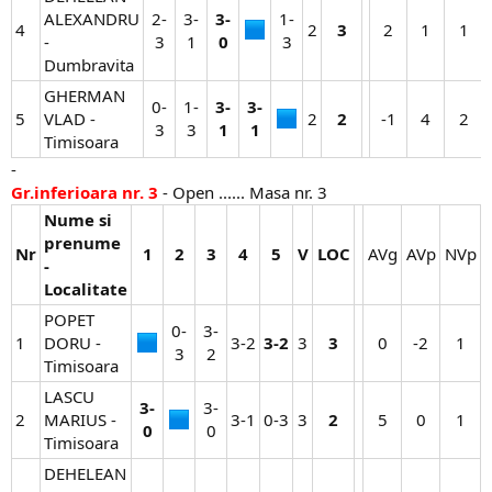
ALEXANDRU
2-
3-
3-
1-
4
2​
3
2​
1​
1​
-
3​
1​
0
3​
Dumbravita
GHERMAN
0-
1-
3-
3-
5
VLAD -
2​
2
-1​
4​
2​
3​
3​
1
1
Timisoara
-
Gr.inferioara nr. 3
- Open ...... Masa nr. 3
Nume si
prenume
Nr
1
2
3
4
5
V
LOC
AVg​
AVp​
NVp​
-
Localitate
POPET
0-
3-
1
DORU -
3-2​
3-2
3​
3
0​
-2​
1​
3​
2​
Timisoara
LASCU
3-
3-
2
MARIUS -
3-1​
0-3​
3​
2
5​
0​
1​
0
0​
Timisoara
DEHELEAN