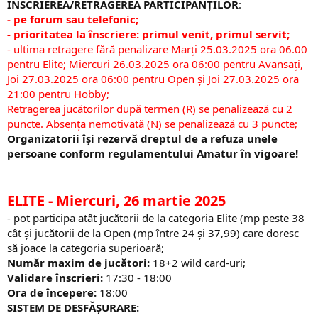
ÎNSCRIEREA/RETRAGEREA PARTICIPANȚILOR
:
- pe forum sau telefonic;
- prioritatea la înscriere:
primul venit, primul servit;
- ultima retragere fără penalizare Marți 25.03.2025 ora 06.00
pentru Elite; Miercuri 26.03.2025 ora 06:00 pentru Avansați,
Joi 27.03.2025 ora 06:00 pentru Open și Joi 27.03.2025 ora
21:00 pentru Hobby;
Retragerea jucătorilor după termen (R) se penalizează cu 2
puncte. Absența nemotivată (N) se penalizează cu 3 puncte;​​
Organizatorii își rezervă dreptul de a refuza unele
persoane conform regulamentului Amatur în vigoare!
ELITE
- Miercuri, 26 martie 2025
- pot participa atât jucătorii de la categoria Elite (mp peste 38
cât și jucătorii de la Open (mp între 24 și 37,99) care doresc
să joace la categoria superioară;​
Număr maxim de jucători:
18+2 wild card-uri;
Validare înscrieri:
17:30 - 18:00
Ora de începere:
18:00
SISTEM DE DESFĂȘURARE: