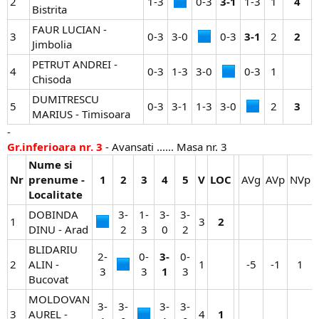
2
1-3​
0-3​
3-1
1-3​
1​
4
Bistrita
FAUR LUCIAN -
3
0-3​
3-0​
0-3​
3-1
2​
2
Jimbolia
PETRUT ANDREI -
4
0-3​
1-3​
3-0​
0-3​
1​
Chisoda
DUMITRESCU
5
0-3​
3-1​
1-3​
3-0​
2​
3
MARIUS - Timisoara
-
Gr.inferioara nr. 3
- Avansati ...... Masa nr. 3
Nume si
Nr
prenume -
1
2
3
4
5
V
LOC
AVg​
AVp​
NVp​
Localitate
DOBINDA
3-
1-
3-
3-
1
3​
2
DINU - Arad
2​
3​
0​
2​
BLIDARIU
2-
0-
3-
0-
2
ALIN -
1​
-5​
-1​
1​
3​
3​
1
3​
Bucovat
MOLDOVAN
3-
3-
3-
3-
3
AUREL -
4​
1