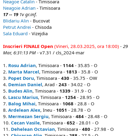
Neagoe Catalin
- Timisoara
Neagoie Adrian
- Timisoara
17 -- 19
1v gr.inf.
Blidariu Alin
- Bucovat
Petrut Andrei
- Chisoda
Sala Eduard
- Vizejdia
Inscrieri FINALE Open
(Vineri, 28.03.2025, ora 18:00)
- 29
Mar, 6:31:13 PM
- v7.31 / cls_2024-mar
1.
Rosu Adrian
, Timisoara -
1144
- 35.85 - O
2.
Marta Marcel
, Timisoara -
1813
- 35.8 - O
3.
Popet Doru
, Timisoara -
430
- 35.75 - OW
4.
Demian Daniel
, Arad -
243
- 34.02 - O
5.
Budes Alin
, Timisoara -
1339
- 31.9 - O
6.
Lascu Marius
, Timisoara -
1254
- 28.95 - O
7.
Balog Mihai
, Timisoara -
1068
- 28.8 - O
8.
Ardelean Alex
, Ineu -
1051
- 28.78 - O
9.
Mermezan Sergiu
, Timisoara -
484
- 28.48 - O
10.
Cecan Vasile
, Timisoara -
652
- 28.01 - O
11.
Dehelean Octavian
, Timisoara -
480
- 27.98 - O
12.
Chivaran Alin
, Timisoara -
288
- 27.5 - O