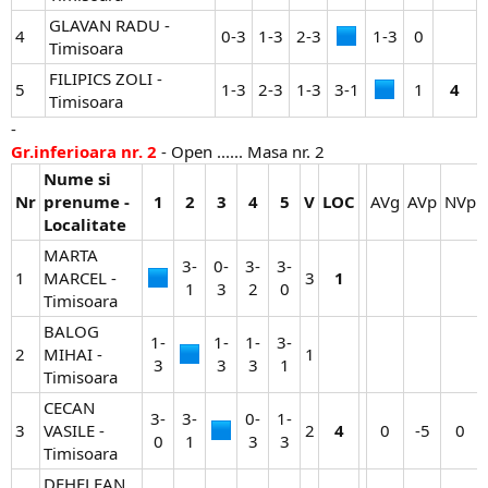
GLAVAN RADU -
4
0-3​
1-3​
2-3​
1-3​
0​
Timisoara
FILIPICS ZOLI -
5
1-3​
2-3​
1-3​
3-1​
1​
4
Timisoara
-
Gr.inferioara nr. 2
- Open ...... Masa nr. 2
Nume si
Nr
prenume -
1
2
3
4
5
V
LOC
AVg​
AVp​
NVp​
Localitate
MARTA
3-
0-
3-
3-
1
MARCEL -
3​
1
1​
3​
2​
0​
Timisoara
BALOG
1-
1-
1-
3-
2
MIHAI -
1​
3​
3​
3​
1​
Timisoara
CECAN
3-
3-
0-
1-
3
VASILE -
2​
4
0​
-5​
0​
0​
1​
3​
3​
Timisoara
DEHELEAN