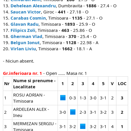
13.
Dehelean Alexandru
, Dumbravita -
1886
- 27.4 - O
14.
Saucan Victor
, Giroc -
441
- 27.18 - O
15.
Carabas Cosmin
, Timisoara -
1135
- 27.1 - O
16.
Glavan Radu
, Timisoara -
1893
- 25.9 - O
17.
Filipics Zoli
, Timisoara -
463
- 25.86 - O
18.
Gherman Vlad
, Timisoara -
370
- 25.4 - O
19.
Belgun Ionut
, Timisoara -
1128
- 22.98 - A
20.
Virlan Liviu
, Timisoara -
1662
- 18.1 - A
- Niciun absent.
Gr.inferioara nr. 1
- Open ...... Masa nr. 1
Nume si prenume -
Nr
1
2
3
4
5
V
LOC
Localitate
ROSU ADRIAN -
1
0-3​
1-3​
3-0​
3-1​
2​
3
Timisoara
ARDELEAN ALEX -
2
3-0​
2-3​
3-1​
3-2​
3​
2
Ineu
MERMEZAN SERGIU -
3
3-1​
3-2​
3-2​
3-1​
4​
1
Timisoara