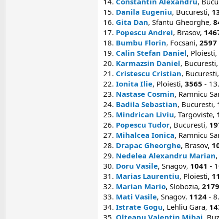
14.
Constantin Alexandru
, Bucu
15.
Danila Eugeniu
, Bucuresti,
1
16.
Gita Dan
, Sfantu Gheorghe,
8
17.
Popescu Andrei
, Brasov,
146
18.
Bumbu Florin
, Focsani,
2597
19.
Calin Stefan Daniel
, Ploiesti,
20.
Karmazsin Daniel
, Bucuresti
21.
Cristescu Cristian
, Bucuresti
22.
Ionita Ilie
, Ploiesti,
3565
- 13.
23.
Nastase Cosmin
, Ramnicu Sa
24.
Badila Sebastian
, Bucuresti,
25.
Mindrican Liviu
, Targoviste,
26.
Popescu Tudor
, Bucuresti,
19
27.
Mihalcea Ionica
, Ramnicu Sa
28.
Drapac Gheorghe
, Brasov,
1
29.
Nedelea Alexandru Marian
30.
Doru Vasile
, Snagov,
1041
- 1
31.
Marias Laurentiu
, Ploiesti,
1
32.
Marian Mario
, Slobozia,
217
33.
Mati Vasile
, Snagov,
1124
- 8
34.
Istrate Gogu
, Lehliu Gara,
14
35.
Olteanu Valentin Mihai
, Bu