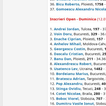
36.
Bicu Roberto
, Ploiesti,
1758
-
37.
Gomoescu Alexandru Nicol
Inscrieri Open - Duminica
(12.0
1.
Andrei Iordan
, Tulcea,
197
- 3
2.
Voin Doru
, Bucuresti,
329
- 36
3.
Enache Ciprian
, Ploiesti,
157
-
4.
Anhelov Mihail
, Moldova-Cahu
5.
Georgescu Costin
, Bucuresti,
6.
Dascalu Cristian
, Bucuresti,
2
7.
Banu Dan
, Ploiesti,
211
- 34.36
8.
Alexandrescu Robert
, Bucures
9.
Usatenco Lev
, Ucraina,
1482
- 
10.
Bordeianu Marius
, Bucuresti
11.
Bratescu Adrian
, Targoviste,
12.
Pop Alexandru
, Bucuresti,
40
13.
Stinga Ovidiu
, Tecuci,
248
- 3
14.
Cotet Nicolae
, Braila,
280
- 3
15.
Boboc Viorel
, Slobozia,
707
-
16.
Dumitru Vasile Ionut
, Slobo