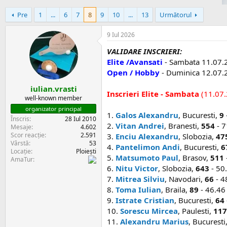
i
r
e
e
Pre
1
...
6
7
8
9
10
...
13
Următorul
c
t
9 Iul 2026
VALIDARE INSCRIERI:
Elite /Avansati
- Sambata 11.07.2
Open / Hobby
- Duminica 12.07.
iulian.vrasti
Inscrieri Elite - Sambata
(11.07.
well-known member
organizator principal
1.
Galos Alexandru
, Bucuresti,
9
Înscris
28 Iul 2010
2.
Vitan Andrei
, Branesti,
554
- 7
Mesaje
4.602
Scor reacție
2.591
3.
Enciu Alexandru
, Slobozia,
47
Vârstă
53
4.
Pantelimon Andi
, Bucuresti,
6
Locație
Ploiești
5.
Matsumoto Paul
, Brasov,
511
AmaTur
6.
Nitu Victor
, Slobozia,
643
- 50.
7.
Mitrea Silviu
, Navodari,
66
- 4
8.
Toma Iulian
, Braila,
89
- 46.46
9.
Istrate Cristian
, Bucuresti,
64
10.
Sorescu Mircea
, Paulesti,
117
11.
Alexandru Marius
, Bucuresti