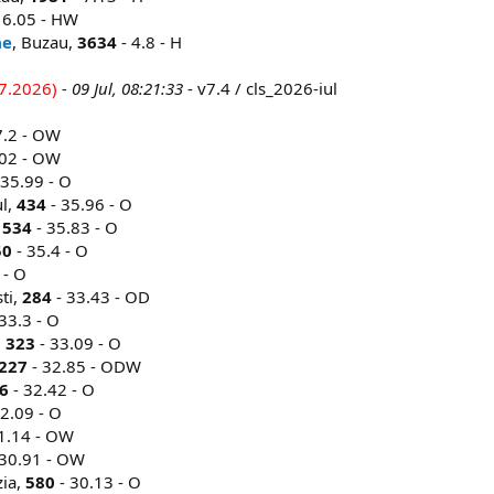
 6.05 - HW
ae
, Buzau,
3634
- 4.8 - H
7.2026)
- 09 Jul, 08:21:33
- v7.4 / cls_2026-iul
7.2 - OW
.02 - OW
 35.99 - O
l,
434
- 35.96 - O
1534
- 35.83 - O
50
- 35.4 - O
 - O
ti,
284
- 33.43 - OD
33.3 - O
,
323
- 33.09 - O
227
- 32.85 - ODW
6
- 32.42 - O
2.09 - O
1.14 - OW
 30.91 - OW
zia,
580
- 30.13 - O