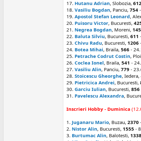
17.
Hutanu Adrian
, Slobozia,
61
18.
Vasiliu Bogdan
, Panciu,
754
-
19.
Apostol Stefan Leonard
, Ale
20.
Puisoru Victor
, Bucuresti,
42
21.
Negrea Bogdan
, Moreni,
145
22.
Baluta Silviu
, Bucuresti,
611
23.
Chivu Radu
, Bucuresti,
1206
24.
Botea Mihai
, Braila,
566
- 24.
25.
Petrache Codrut Costin
, Plo
26.
Coclea Ionel
, Braila,
541
- 24
27.
Vasiliu Alin
, Panciu,
779
- 23.
28.
Stoicescu Gheorghe
, Iedera,
29.
Pietricica Andrei
, Bucuresti,
30.
Garciu Iulian
, Bucuresti,
856
31.
Pavelescu Alexandra
, Bucure
Inscrieri Hobby - Duminica
(12.
1.
Juganaru Mario
, Buzau,
2370
-
2.
Nistor Alin
, Bucuresti,
1555
- 8
3.
Burtumac Alin
, Balotesti,
133