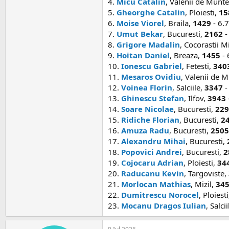
4.
Micu Catalin
, Valenii de Munt
5.
Gheorghe Catalin
, Ploiesti,
15
6.
Moise Viorel
, Braila,
1429
- 6.
7.
Umut Bekar
, Bucuresti,
2162
-
8.
Grigore Madalin
, Cocorastii Mi
9.
Hoitan Daniel
, Breaza,
1455
- 
10.
Ionescu Gabriel
, Fetesti,
340
11.
Mesaros Ovidiu
, Valenii de 
12.
Voinea Florin
, Salciile,
3347
-
13.
Ghinescu Stefan
, Ilfov,
3943
14.
Soare Nicolae
, Bucuresti,
229
15.
Ridiche Florian
, Bucuresti,
2
16.
Amuza Radu
, Bucuresti,
2505
17.
Alexandru Mihai
, Bucuresti,
18.
Popovici Andrei
, Bucuresti,
2
19.
Cojocaru Adrian
, Ploiesti,
34
20.
Raducanu Kevin
, Targoviste,
21.
Morlocan Mathias
, Mizil,
34
22.
Dumitrescu Norocel
, Ploiest
23.
Mocanu Dragos Iulian
, Salci