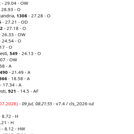
2
- 29.04 - OW
 28.93 - O
xandria,
1308
- 27.28 - O
5
- 27.21 - OD
2
- 27.18 - O
- 26.33 - OW
- 24.54 - O
17 - O
iesti,
549
- 24.13 - O
.07 - OW
68 - A
490
- 21.49 - A
866
- 18.58 - A
- 17.34 - A
sti,
921
- 14.5 - AF
07.2026)
- 09 Jul, 08:21:55
- v7.4 / cls_2026-iul
 8.72 - H
.21 - H
8
- 8.12 - HW