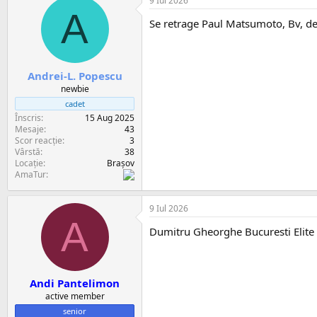
9 Iul 2026
A
Se retrage Paul Matsumoto, Bv, de l
Andrei-L. Popescu
newbie
cadet
Înscris
15 Aug 2025
Mesaje
43
Scor reacție
3
Vârstă
38
Locație
Brașov
AmaTur
9 Iul 2026
A
Dumitru Gheorghe Bucuresti Elite
Andi Pantelimon
active member
senior