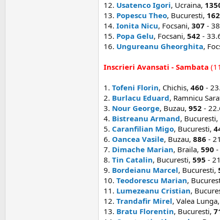
12.
Usatenco Igori
, Ucraina,
135
13.
Popescu Theo
, Bucuresti,
162
14.
Ionita Nicu
, Focsani,
307
- 38
15.
Popa Gelu
, Focsani,
542
- 33.
16.
Ungureanu Gheorghita
, Foc
Inscrieri Avansati - Sambata
(1
1.
Tofeni Florin
, Chichis,
460
- 23
2.
Burlacu Eduard
, Ramnicu Sara
3.
Nour George
, Buzau,
952
- 22.
4.
Bistreanu Armand
, Bucuresti,
5.
Caranfilian Migo
, Bucuresti,
4
6.
Oancea Vasile
, Buzau,
886
- 21
7.
Dimache Marian
, Braila,
590
-
8.
Tin Catalin
, Bucuresti,
595
- 21
9.
Bordeianu Marcel
, Bucuresti,
10.
Teodorescu Marian
, Bucures
11.
Lumezeanu Cristian
, Bucure
12.
Trandafir Mirel
, Valea Lunga
13.
Bratu Florentin
, Bucuresti,
7