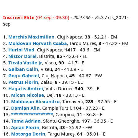
Inscrieri Elite
(04 sep - 09.30)
- 20:47:36
- v5.3 / cls_2021-
sep
1.
Marchis Maximilian
, Cluj Napoca,
38
- 52.21 - EM
2.
Moldovan Horvath Csaba
, Targu Mureș,
3
- 47.22 - EM
3.
Hurloi Vlad
, Cluj Napoca,
1417
- 43.6 - EM
4.
Nistor Dorel
, Bistrița,
85
- 42.64 - EL
5.
Ticala Vasile Jr
, Viseu,
90
- 41.7 - E
6.
Galban Calin
, Viseu,
24
- 41.69 - E
7.
Gogu Gabriel
, Cluj Napoca,
45
- 40.67 - EW
8.
Petrus Florin
, Zalău,
8
- 39.15 - EL
9.
Hagatis Andrei
, Vatra Dornei,
340
- 39 - E
10.
Mican Nicolae
, Dej,
18
- 38.13 - E
11.
Moldovan Alexandru
, Târnaveni,
289
- 37.65 - E
12.
Damian Alin
, Campia Turzii,
104
- 37.23 - E
13.
*****************
, Campina,
11
- 36.8 - E
14.
Toma Adrian
, Sfantu Gheorghe,
197
- 36.35 - E
15.
Apian Florin
, Bistrița,
43
- 35.92 - EW
16.
Motorga Dorin
, Targu Mureș,
61
- 35.01 - E