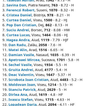
2.
Savina Dan
, Piatra Neamț,
763
- 8.72 - H
3.
Ferenczi Robert
, Suseni,
1070
- 8.32 - H
4.
Cristea Daniel
, Bistrița,
978
- 8.21 - H
5.
Curtea Daniel
, Viseu,
1500
- 8.2 - HJ
6.
Pop Dan Cristian
, Dej,
862
- 8.13 - H
7.
Suciu Andrei
, Borsec,
712
- 8.08 - HW
8.
Curtea Lucas
, Viseu,
1464
- 8.06 - HJ
9.
Hagea Andra
, Aiud,
1119
- 7.79 - HJF
10.
Dan Radu
, Zalău,
2058
- 7.6 - H
11.
Matei Alin
, Arad,
1516
- 6.65 - H
12.
Damian Vasile
, Nasaud,
1035
- 6.39 - H
13.
Apetroaei Mircea
, Suceava,
1701
- 5.8 - H
14.
Sechel Vasile
, Viseu,
1934
- 5.5 - H
15.
Gruita Andrei
, Aiud,
4177
- 5.4 - H
16.
Deac Valentin
, Viseu,
1647
- 5.37 - H
17.
Scrobota Ioan Cristian
, Aiud,
4483
- 5.2 - H
18.
Moldovan Ioan
, Viseu,
1214
- 5.15 - H
19.
Stanciu Patrick
, Aiud,
2629
- 5 - H
20.
Dirlea Ana
, Aiud,
1619
- 4.8 - HF
21.
Ivascu Stefan
, Viseu,
1715
- 4.63 - H
22.
Lopadean Daria
, Aiud,
2094
- 4.11 - HF