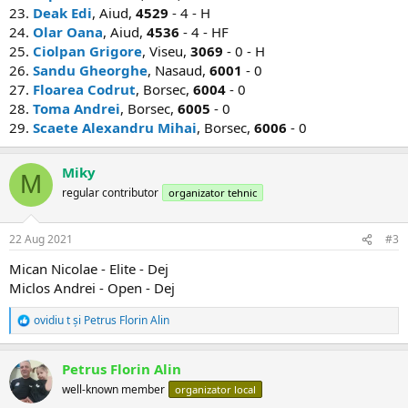
23.
Deak Edi
, Aiud,
4529
- 4 - H
24.
Olar Oana
, Aiud,
4536
- 4 - HF
25.
Ciolpan Grigore
, Viseu,
3069
- 0 - H
26.
Sandu Gheorghe
, Nasaud,
6001
- 0
27.
Floarea Codrut
, Borsec,
6004
- 0
28.
Toma Andrei
, Borsec,
6005
- 0
29.
Scaete Alexandru Mihai
, Borsec,
6006
- 0
Miky
M
regular contributor
organizator tehnic
22 Aug 2021
#3
Mican Nicolae - Elite - Dej
Miclos Andrei - Open - Dej
ovidiu t
și
Petrus Florin Alin
R
e
a
Petrus Florin Alin
c
ț
well-known member
organizator local
i