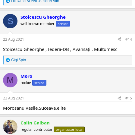
Lili Danci
și
Petrus Florin Alin
R
e
a
Stoicescu Gheorghe
c
S
ț
well-known member
senior
i
i
:
22 Aug 2021
#14
Stoicescu Gheorghe , Iedera-DB , Avansați . Mulțumesc !
Gigi Spin
R
e
a
Moro
c
M
ț
rookie
senior
i
i
:
22 Aug 2021
#15
Morosanu Vasile,Suceava,elite
Calin Galban
regular contributor
organizator local