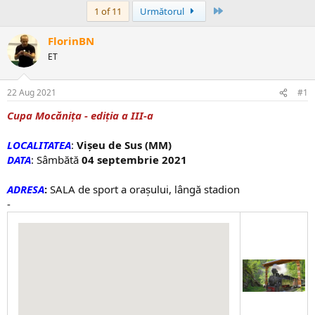
Ultima
1 of 11
Următorul
FlorinBN
ET
22 Aug 2021
#1
Cupa Mocănița - ediția a III-a
LOCALITATEA
:
Vișeu de Sus (MM)
DATA
: Sâmbătă
04 septembrie 2021
ADRESA
:
SALA de sport a orașului, lângă stadion
-