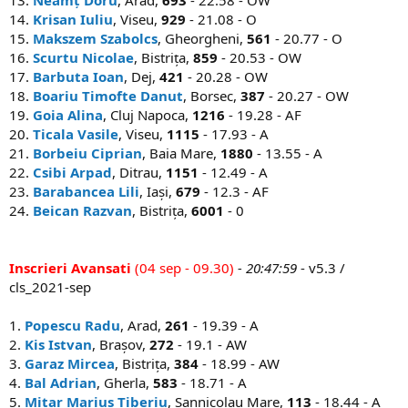
14.
Krisan Iuliu
, Viseu,
929
- 21.08 - O
15.
Makszem Szabolcs
, Gheorgheni,
561
- 20.77 - O
16.
Scurtu Nicolae
, Bistrița,
859
- 20.53 - OW
17.
Barbuta Ioan
, Dej,
421
- 20.28 - OW
18.
Boariu Timofte Danut
, Borsec,
387
- 20.27 - OW
19.
Goia Alina
, Cluj Napoca,
1216
- 19.28 - AF
20.
Ticala Vasile
, Viseu,
1115
- 17.93 - A
21.
Borbeiu Ciprian
, Baia Mare,
1880
- 13.55 - A
22.
Csibi Arpad
, Ditrau,
1151
- 12.49 - A
23.
Barabancea Lili
, Iași,
679
- 12.3 - AF
24.
Beican Razvan
, Bistrița,
6001
- 0
Inscrieri Avansati
(04 sep - 09.30)
- 20:47:59
- v5.3 /
cls_2021-sep
1.
Popescu Radu
, Arad,
261
- 19.39 - A
2.
Kis Istvan
, Brașov,
272
- 19.1 - AW
3.
Garaz Mircea
, Bistrița,
384
- 18.99 - AW
4.
Bal Adrian
, Gherla,
583
- 18.71 - A
5.
Mitar Marius Tiberiu
, Sannicolau Mare,
113
- 18.44 - A