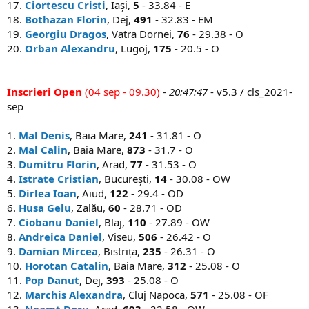
17.
Ciortescu Cristi
, Iași,
5
- 33.84 - E
18.
Bothazan Florin
, Dej,
491
- 32.83 - EM
19.
Georgiu Dragos
, Vatra Dornei,
76
- 29.38 - O
20.
Orban Alexandru
, Lugoj,
175
- 20.5 - O
Inscrieri Open
(04 sep - 09.30)
- 20:47:47
- v5.3 / cls_2021-
sep
1.
Mal Denis
, Baia Mare,
241
- 31.81 - O
2.
Mal Calin
, Baia Mare,
873
- 31.7 - O
3.
Dumitru Florin
, Arad,
77
- 31.53 - O
4.
Istrate Cristian
, București,
14
- 30.08 - OW
5.
Dirlea Ioan
, Aiud,
122
- 29.4 - OD
6.
Husa Gelu
, Zalău,
60
- 28.71 - OD
7.
Ciobanu Daniel
, Blaj,
110
- 27.89 - OW
8.
Andreica Daniel
, Viseu,
506
- 26.42 - O
9.
Damian Mircea
, Bistrița,
235
- 26.31 - O
10.
Horotan Catalin
, Baia Mare,
312
- 25.08 - O
11.
Pop Danut
, Dej,
393
- 25.08 - O
12.
Marchis Alexandra
, Cluj Napoca,
571
- 25.08 - OF
13.
Neamț Doru
, Arad,
693
- 22.58 - OW