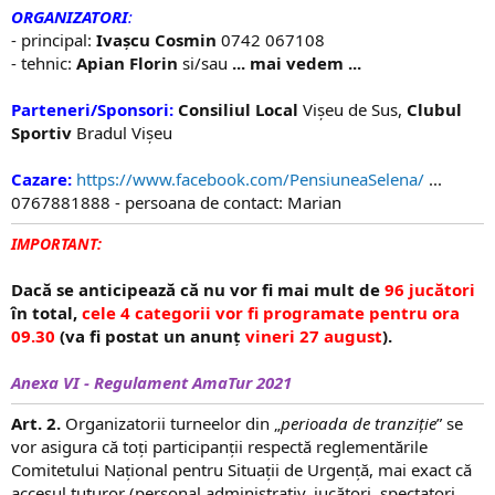
ORGANIZATORI
:
- principal:
Ivașcu Cosmin
0742 067108
- tehnic:
Apian Florin
si/sau
... mai vedem ...
Parteneri/Sponsori:
Consiliul Local
Vișeu de Sus,
Clubul
Sportiv
Bradul Vișeu
Cazare:
https://www.facebook.com/PensiuneaSelena/
...
0767881888 - persoana de contact: Marian
IMPORTANT:
Dacă se anticipează că nu vor fi mai mult de
96 jucători
în total,
cele 4 categorii vor fi programate pentru ora
09.30
(va fi postat un anunț
vineri 27 august
).
Anexa VI - Regulament AmaTur 2021
Art. 2.
Organizatorii turneelor din „
perioada de tranziție
” se
vor asigura că toți participanții respectă reglementările
Comitetului Național pentru Situații de Urgență, mai exact că
accesul tuturor (personal administrativ, jucători, spectatori