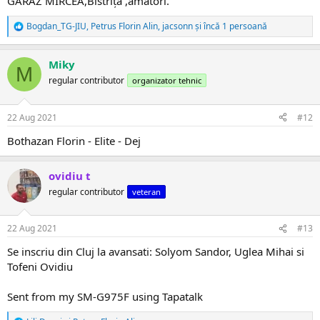
GARAZ MIRCEA,Bistrița ,amatori.
Bogdan_TG-JIU
,
Petrus Florin Alin
,
jacsonn
și încă 1 persoană
R
e
a
Miky
c
M
ț
regular contributor
organizator tehnic
i
i
:
22 Aug 2021
#12
Bothazan Florin - Elite - Dej
ovidiu t
regular contributor
veteran
22 Aug 2021
#13
Se inscriu din Cluj la avansati: Solyom Sandor, Uglea Mihai si
Tofeni Ovidiu
Sent from my SM-G975F using Tapatalk