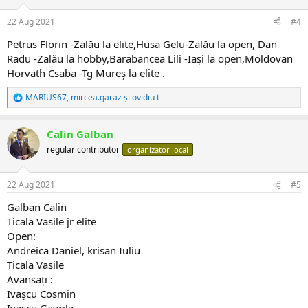
i
:
22 Aug 2021
#4
Petrus Florin -Zalău la elite,Husa Gelu-Zalău la open, Dan
Radu -Zalău la hobby,Barabancea Lili -Iași la open,Moldovan
Horvath Csaba -Tg Mureș la elite .
MARIUS67
,
mircea.garaz
și
ovidiu t
R
e
a
Calin Galban
c
ț
regular contributor
organizator local
i
i
:
22 Aug 2021
#5
Galban Calin
Ticala Vasile jr elite
Open:
Andreica Daniel, krisan Iuliu
Ticala Vasile
Avansați :
Ivașcu Cosmin