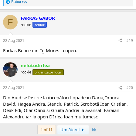
Bubucrys
R
e
a
FARKAS GABOR
c
F
ț
rookie
senior
i
i
:
22 Aug 2021
#19
Farkas Bence din Tg Mureș la open.
nelutudirlea
rookie
organizator local
22 Aug 2021
#20
Din Aiud se înscrie la începători Lopadean Daria,Dranca
David, Hagea Andra, Stanciu Patrick, Scrobotă Ioan Cristian,
Deak Edi, Olar Oana si Gruiță Andrei la avansați Fărăian
Alexandru iar la open D?rlea Ioan multumesc
Ultima
1 of 11
Următorul