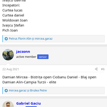
Ivașcu Gavrila
Incepatori:
Curtea lucas
Curtea daniel
Moldovan Ioan
Ivașcu Ștefan
Pich Ioan
Petrus Florin Alin
și
mircea.garaz
R
e
a
jacsonn
c
ț
active member
senior
i
i
:
22 Aug 2021
#6
Damian Mircea - Bistrița open Ciobanu Daniel - Blaj open
Damian Alin-Campia Turzii - elite
mircea.garaz
și
Brulea Petre
R
e
a
Gabriel Gaciu
c