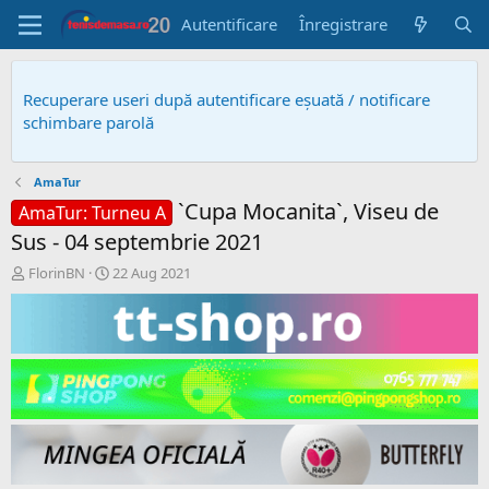
Autentificare
Înregistrare
Recuperare useri după autentificare eșuată / notificare
schimbare parolă
AmaTur
`Cupa Mocanita`, Viseu de
AmaTur: Turneu A
Sus - 04 septembrie 2021
A
D
FlorinBN
22 Aug 2021
u
a
t
t
o
ă
r
c
s
r
u
e
b
a
i
r
e
e
c
t