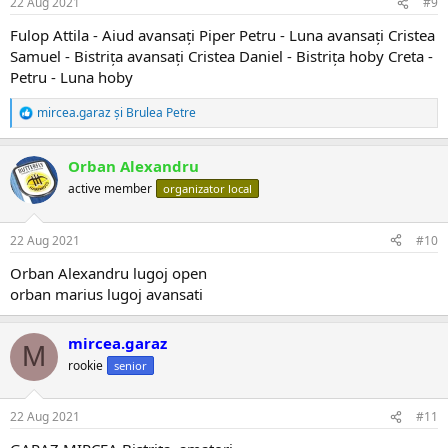
22 Aug 2021
#9
Fulop Attila - Aiud avansați Piper Petru - Luna avansați Cristea
Samuel - Bistrița avansați Cristea Daniel - Bistrița hoby Creta -
Petru - Luna hoby
mircea.garaz
și
Brulea Petre
R
e
a
Orban Alexandru
c
ț
active member
organizator local
i
i
:
22 Aug 2021
#10
Orban Alexandru lugoj open
orban marius lugoj avansati
mircea.garaz
M
rookie
senior
22 Aug 2021
#11