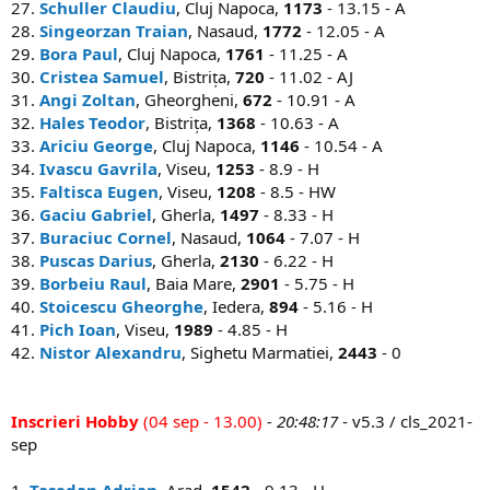
27.
Schuller Claudiu
, Cluj Napoca,
1173
- 13.15 - A
28.
Singeorzan Traian
, Nasaud,
1772
- 12.05 - A
29.
Bora Paul
, Cluj Napoca,
1761
- 11.25 - A
30.
Cristea Samuel
, Bistrița,
720
- 11.02 - AJ
31.
Angi Zoltan
, Gheorgheni,
672
- 10.91 - A
32.
Hales Teodor
, Bistrița,
1368
- 10.63 - A
33.
Ariciu George
, Cluj Napoca,
1146
- 10.54 - A
34.
Ivascu Gavrila
, Viseu,
1253
- 8.9 - H
35.
Faltisca Eugen
, Viseu,
1208
- 8.5 - HW
36.
Gaciu Gabriel
, Gherla,
1497
- 8.33 - H
37.
Buraciuc Cornel
, Nasaud,
1064
- 7.07 - H
38.
Puscas Darius
, Gherla,
2130
- 6.22 - H
39.
Borbeiu Raul
, Baia Mare,
2901
- 5.75 - H
40.
Stoicescu Gheorghe
, Iedera,
894
- 5.16 - H
41.
Pich Ioan
, Viseu,
1989
- 4.85 - H
42.
Nistor Alexandru
, Sighetu Marmatiei,
2443
- 0
Inscrieri Hobby
(04 sep - 13.00)
- 20:48:17
- v5.3 / cls_2021-
sep
1.
Tasedan Adrian
, Arad,
1542
- 9.13 - H