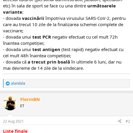
etc) în sala de sport se face cu una dintre
următoarele
variante
:
- dovada
vaccinării
împotriva virusului SARS-CoV-2, pentru
care au trecut 10 zile de la finalizarea schemei complete de
vaccinare;
- dovada unui
test PCR
negativ efectuat cu cel mult 72h
înaintea competiției;
- dovada unui
test antigen
(test rapid) negativ efectuat cu
cel mult 48h înaintea competiției;
- dovada că
a trecut prin boală
în ultimele 6 luni, dar nu
mai devreme de 14 zile de la vindecare.
alandala
R
e
a
FlorinBN
c
ț
ET
i
i
:
22 Aug 2021
#2
Liste finale