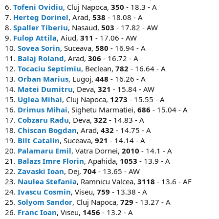
6.
Tofeni Ovidiu
, Cluj Napoca,
350
- 18.3 - A
7.
Herteg Dorinel
, Arad,
538
- 18.08 - A
8.
Spaller Tiberiu
, Nasaud,
503
- 17.82 - AW
9.
Fulop Attila
, Aiud,
311
- 17.06 - AW
10.
Sovea Sorin
, Suceava,
580
- 16.94 - A
11.
Balaj Roland
, Arad,
306
- 16.72 - A
12.
Tocaciu Septimiu
, Beclean,
782
- 16.64 - A
13.
Orban Marius
, Lugoj,
448
- 16.26 - A
14.
Matei Dumitru
, Deva,
321
- 15.84 - AW
15.
Uglea Mihai
, Cluj Napoca,
1273
- 15.55 - A
16.
Drimus Mihai
, Sighetu Marmatiei,
686
- 15.04 - A
17.
Cobzaru Radu
, Deva,
322
- 14.83 - A
18.
Chiscan Bogdan
, Arad,
432
- 14.75 - A
19.
Bilt Catalin
, Suceava,
921
- 14.14 - A
20.
Palamaru Emil
, Vatra Dornei,
2010
- 14.1 - A
21.
Balazs Imre Florin
, Apahida,
1053
- 13.9 - A
22.
Zavaski Ioan
, Dej,
704
- 13.65 - AW
23.
Naulea Stefania
, Ramnicu Valcea,
3118
- 13.6 - AF
24.
Ivascu Cosmin
, Viseu,
759
- 13.38 - A
25.
Solyom Sandor
, Cluj Napoca,
729
- 13.27 - A
26.
Franc Ioan
, Viseu,
1456
- 13.2 - A