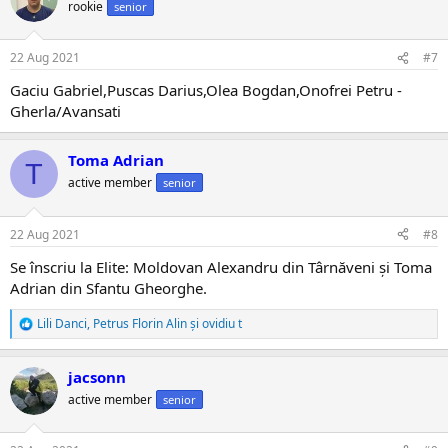
ț
rookie
senior
i
i
:
22 Aug 2021
#7
Gaciu Gabriel,Puscas Darius,Olea Bogdan,Onofrei Petru -
Gherla/Avansati
Toma Adrian
T
active member
senior
22 Aug 2021
#8
Se înscriu la Elite: Moldovan Alexandru din Târnăveni și Toma
Adrian din Sfantu Gheorghe.
Lili Danci
,
Petrus Florin Alin
și
ovidiu t
R
e
a
jacsonn
c
ț
active member
senior
i
i
: