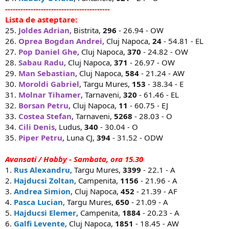
-----------------------------------------
Lista de asteptare:
25.
Joldes Adrian
, Bistrita,
296
- 26.94 - OW
26.
Oprea Bogdan Andrei
, Cluj Napoca,
24
- 54.81 - EL
27.
Pop Daniel Ghe
, Cluj Napoca,
370
- 24.82 - OW
28.
Sabau Radu
, Cluj Napoca,
371
- 26.97 - OW
29.
Man Sebastian
, Cluj Napoca,
584
- 21.24 - AW
30.
Moroldi Gabriel
, Targu Mures,
153
- 38.34 - E
31.
Molnar Tihamer
, Tarnaveni,
320
- 61.46 - EL
32.
Borsan Petru
, Cluj Napoca,
11
- 60.75 - EJ
33.
Costea Stefan
, Tarnaveni,
5268
- 28.03 - O
34.
Cili Denis
, Ludus,
340
- 30.04 - O
35.
Piper Petru
, Luna CJ,
394
- 31.52 - ODW
Avansati / Hobby - Sambata, ora 15.30
1.
Rus Alexandru
, Targu Mures,
3399
- 22.1 - A
2.
Hajducsi Zoltan
, Campenita,
1156
- 21.96 - A
3.
Andrea Simion
, Cluj Napoca,
452
- 21.39 - AF
4.
Pasca Lucian
, Targu Mures,
650
- 21.09 - A
5.
Hajducsi Elemer
, Campenita,
1884
- 20.23 - A
6.
Galfi Levente
, Cluj Napoca,
1851
- 18.45 - AW