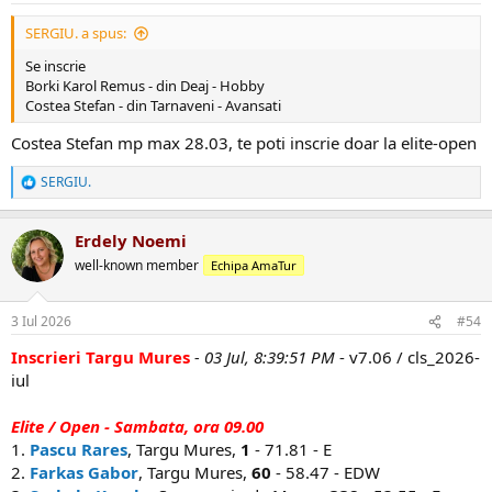
SERGIU. a spus:
Se inscrie
Borki Karol Remus - din Deaj - Hobby
Costea Stefan - din Tarnaveni - Avansati
Costea Stefan mp max 28.03, te poti inscrie doar la elite-open
SERGIU.
R
e
a
Erdely Noemi
c
ț
well-known member
Echipa AmaTur
i
i
:
3 Iul 2026
#54
Inscrieri Targu Mures
- 03 Jul, 8:39:51 PM
- v7.06 / cls_2026-
iul
Elite / Open - Sambata, ora 09.00
1.
Pascu Rares
, Targu Mures,
1
- 71.81 - E
2.
Farkas Gabor
, Targu Mures,
60
- 58.47 - EDW