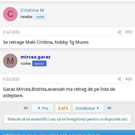
Cristina M
C
newbie
cadet
6 Iul 2026
#59
Se retrage Maki Cristina, hobby Tg Mures
mircea.garaz
M
rookie
senior
6 Iul 2026
#60
Garaz Mircea,Bistrita,avansati ma retrag de pe lista de
asteptare.
Prima
Ultima
Pre
3 of 5
Următorul
Trebuie să te autentifici sau să te înregistrezi pentru a răspunde aici.