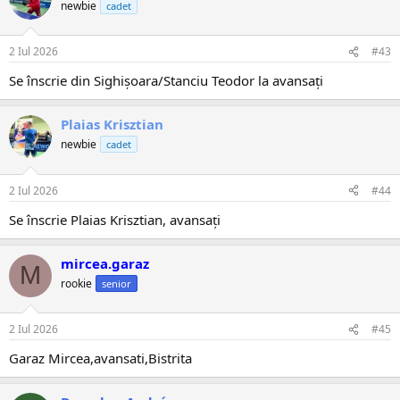
newbie
cadet
2 Iul 2026
#43
Se înscrie din Sighișoara/Stanciu Teodor la avansați
Plaias Krisztian
newbie
cadet
2 Iul 2026
#44
Se înscrie Plaias Krisztian, avansați
mircea.garaz
M
rookie
senior
2 Iul 2026
#45
Garaz Mircea,avansati,Bistrita