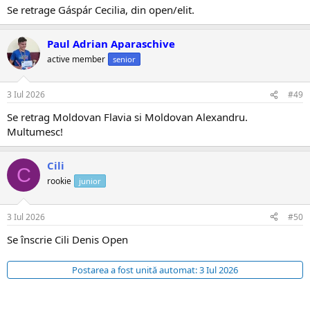
Se retrage Gáspár Cecilia, din open/elit.
Paul Adrian Aparaschive
active member
senior
3 Iul 2026
#49
Se retrag Moldovan Flavia si Moldovan Alexandru.
Multumesc!
Cili
C
rookie
junior
3 Iul 2026
#50
Se înscrie Cili Denis Open
Postarea a fost unită automat:
3 Iul 2026