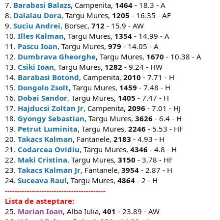
7.
Barabasi Balazs
, Campenita,
1464
- 18.3 - A
8.
Dalalau Dora
, Targu Mures,
1205
- 16.35 - AF
9.
Suciu Andrei
, Borsec,
712
- 15.9 - AW
10.
Illes Kalman
, Targu Mures,
1354
- 14.99 - A
11.
Pascu Ioan
, Targu Mures,
979
- 14.05 - A
12.
Dumbrava Gheorghe
, Targu Mures,
1670
- 10.38 - A
13.
Csiki Ioan
, Targu Mures,
1282
- 9.24 - HW
14.
Barabasi Botond
, Campenita,
2010
- 7.71 - H
15.
Dongolo Zsolt
, Targu Mures,
1459
- 7.48 - H
16.
Dobai Sandor
, Targu Mures,
1405
- 7.47 - H
17.
Hajducsi Zoltan Jr
, Campenita,
2096
- 7.01 - HJ
18.
Gyongy Sebastian
, Targu Mures,
3626
- 6.4 - H
19.
Petrut Luminita
, Targu Mures,
2246
- 5.53 - HF
20.
Takacs Kalman
, Fantanele,
2183
- 4.93 - H
21.
Codarcea Ovidiu
, Targu Mures,
4346
- 4.8 - H
22.
Maki Cristina
, Targu Mures,
3150
- 3.78 - HF
23.
Takacs Kalman Jr
, Fantanele,
3954
- 2.87 - H
24.
Suceava Raul
, Targu Mures,
4864
- 2 - H
-----------------------------------------
Lista de asteptare:
25.
Marian Ioan
, Alba Iulia,
401
- 23.89 - AW