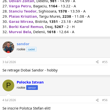
26.
Udvari Zoltan
, Delenii,
981
- 14.99 - A
27.
Varga Petru
, Bagaciu,
1164
- 13.22 - A
28.
Stanciu Teodor
, Sighisoara,
1578
- 13.59 - A
29.
Plaias Krisztian
, Targu Mures,
2238
- 11.08 - A
30.
Garaz Mircea
, Bistrita,
1351
- 23.18 - ADW
31.
Borki Karol Remus
, Deaj,
5267
- 2 - H
32.
Murvai Bela
, Delenii,
1618
- 12.64 - A
sandor
rookie
cadet
3 Iul 2026
#55
Se retrage Dobai Sandor - hobby
Polocka Istvan
P
rookie
senior
4 Iul 2026
#56
Se inscrie Polotca Stefan elit!