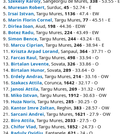
3.
Szekely Karoly
, Sangeorgiu de Mures,
338
- 53.55 - E
4.
Muresan Robert
, Surduc,
45
- 52.74 - E
5.
Irsai Istvan
, Targu Mures,
1136
- 47.4 - EW
6.
Marin Florin Cornel
, Targu Mures,
77
- 45.51 - E
7.
Dirlea Ioan
, Aiud,
198
- 44.36 - EDW
8.
Botez Radu
, Targu Mures,
224
- 43.49 - EW
9.
Simon Bence
, Targu Mures,
244
- 43.24 - EL
10.
Marcu Ciprian
, Targu Mures,
246
- 38.94 - E
11.
Kriszta Arpad Lorand
, Sanpaul,
364
- 37.71 - O
12.
Farcas Raul
, Targu Mures,
498
- 33.94 - O
13.
Birtalan Levente
, Sovata,
326
- 33.86 - O
14.
Birtalan Hunor
, Sovata,
289
- 33.64 - O
15.
Erdely Andras
, Targu Mures,
214
- 33.16 - OW
16.
Szakacs Attila
, Corunca,
1642
- 32.17 - O
17.
Janosi Attila
, Targu Mures,
269
- 31.32 - OW
18.
Miko Istvan
, Targu Mures,
1912
- 30.63 - OW
19.
Huza Noris
, Targu Mures,
285
- 30.25 - O
20.
Kantor Imre Zoltan
, Reghin,
383
- 28.57 - OW
21.
Sarcani Andrei
, Targu Mures,
1621
- 27.9 - OW
22.
Biro Attila
, Targu Mures,
2033
- 27.5 - O
23.
Chifor Vlad
, Targu Mures,
1852
- 24.73 - O
24.
Raduly Ovidiu
, Fantanele,
621
- 24 - O