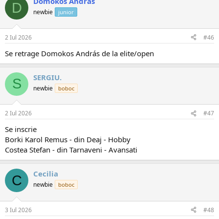
Domokos András
D
newbie
junior
2 Iul 2026
#46
Se retrage Domokos András de la elite/open
SERGIU.
S
newbie
boboc
2 Iul 2026
#47
Se inscrie
Borki Karol Remus - din Deaj - Hobby
Costea Stefan - din Tarnaveni - Avansati
Cecilia
C
newbie
boboc
3 Iul 2026
#48