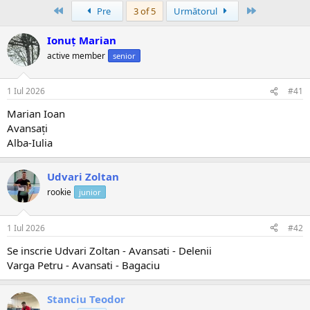
Prima
Ultima
Pre
3 of 5
Următorul
Ionuț Marian
active member
senior
1 Iul 2026
#41
Marian Ioan
Avansați
Alba-Iulia
Udvari Zoltan
rookie
junior
1 Iul 2026
#42
Se inscrie Udvari Zoltan - Avansati - Delenii
Varga Petru - Avansati - Bagaciu
Stanciu Teodor