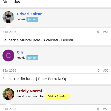
Din Luduș
Udvari Zoltan
rookie
junior
3 Iul 2026
#51
Se inscrie Murvai Bela - Avansati - Delenii
Cili
C
rookie
junior
3 Iul 2026
#52
Se inscrie din luna cj Piper Petru la Open
Erdely Noemi
well-known member
Echipa AmaTur
3 Iul 2026
#53