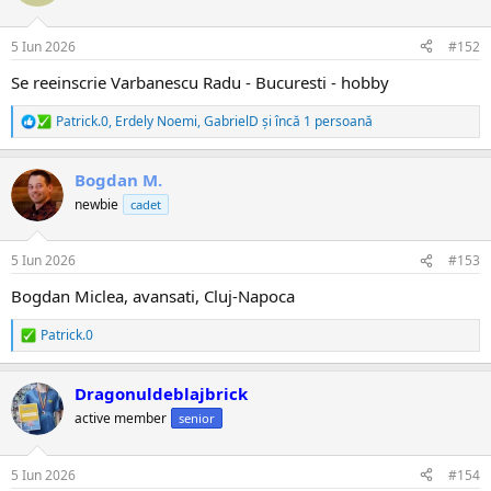
i
i
:
5 Iun 2026
#152
Se reeinscrie Varbanescu Radu - Bucuresti - hobby
Patrick.0
,
Erdely Noemi
,
GabrielD
și încă 1 persoană
R
e
a
Bogdan M.
c
ț
newbie
cadet
i
i
:
5 Iun 2026
#153
Bogdan Miclea, avansati, Cluj-Napoca
Patrick.0
R
e
a
Dragonuldeblajbrick
c
ț
active member
senior
i
i
:
5 Iun 2026
#154