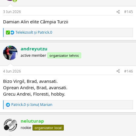
i
:
3 Iun 2026
#145
Damian Alin elite Câmpia Turzii
Telekizsolt
și
Patrick.0
R
e
a
andreyutzu
c
ț
active member
organizator tehnic
i
i
:
4 Iun 2026
#146
Bizo Virgil, Brad, avansati.
Oprean Andrei, Brad, avansati.
Grecu Andrei, Floresti, hobby.
Patrick.0
și
Ionuț Marian
R
e
a
neluturap
c
ț
rookie
organizator local
i
i