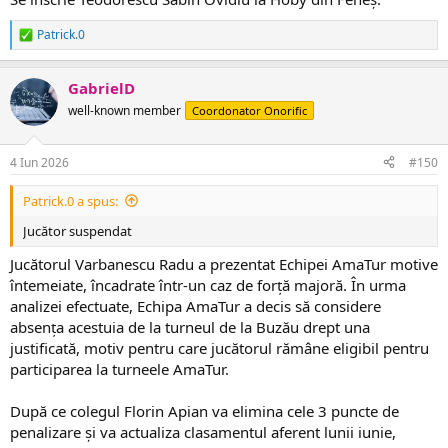
Patrick.0
R
e
a
GabrielD
c
ț
well-known member
Coordonator Onorific
i
i
:
4 Iun 2026
#150
Patrick.0 a spus:
Jucător suspendat
Jucătorul Varbanescu Radu a prezentat Echipei AmaTur motive
întemeiate, încadrate într-un caz de forță majoră. În urma
analizei efectuate, Echipa AmaTur a decis să considere
absența acestuia de la turneul de la Buzău drept una
justificată, motiv pentru care jucătorul rămâne eligibil pentru
participarea la turneele AmaTur.
După ce colegul Florin Apian va elimina cele 3 puncte de
penalizare și va actualiza clasamentul aferent lunii iunie,