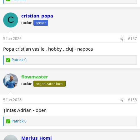
R
e
a
cristian_popa
c
C
ț
rookie
senior
i
i
:
5 Iun 2026
#157
Popa cristian vasile , hobby , cluj - napoca
Patrick.0
R
e
a
flowmaster
c
ț
rookie
organizator local
i
i
:
5 Iun 2026
#158
Țintaș Adrian - open
Patrick.0
R
e
a
Marius_Homi
c