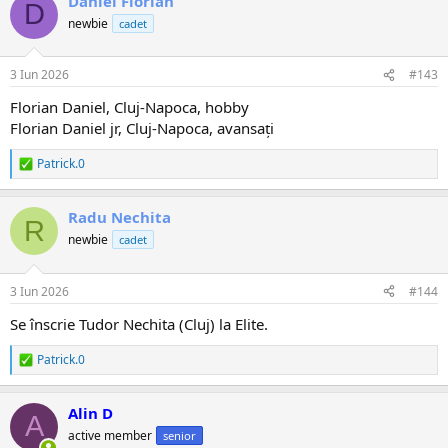
Daniel Florian
c
D
ț
newbie
cadet
i
i
:
3 Iun 2026
#143
Florian Daniel, Cluj-Napoca, hobby
Florian Daniel jr, Cluj-Napoca, avansați
Patrick.0
R
e
a
Radu Nechita
c
R
ț
newbie
cadet
i
i
:
3 Iun 2026
#144
Se înscrie Tudor Nechita (Cluj) la Elite.
Patrick.0
R
e
a
Alin D
c
A
ț
active member
senior
i