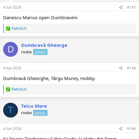
:
4 Iun 2026
#147
Danescu Marius open Dumbraveni
Patrick.0
R
e
a
Dumbravă Gheorge
c
D
ț
rookie
junior
i
i
:
4 Iun 2026
#148
Dumbravă Gheorghe, Târgu Mureș, Hobby.
Patrick.0
R
e
a
Teicu Mare
c
T
ț
rookie
junior
i
i
:
4 Iun 2026
#149
Se înscrie Teodorescu Sabin Ovidiu la Hoby din Feneș.