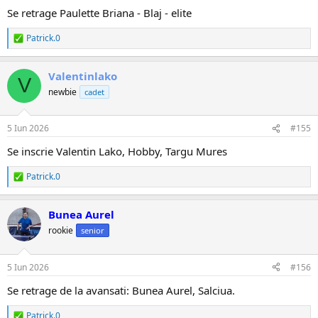
Se retrage Paulette Briana - Blaj - elite
Patrick.0
R
e
a
Valentinlako
c
V
ț
newbie
cadet
i
i
:
5 Iun 2026
#155
Se inscrie Valentin Lako, Hobby, Targu Mures
Patrick.0
R
e
a
Bunea Aurel
c
ț
rookie
senior
i
i
:
5 Iun 2026
#156
Se retrage de la avansati: Bunea Aurel, Salciua.
Patrick.0