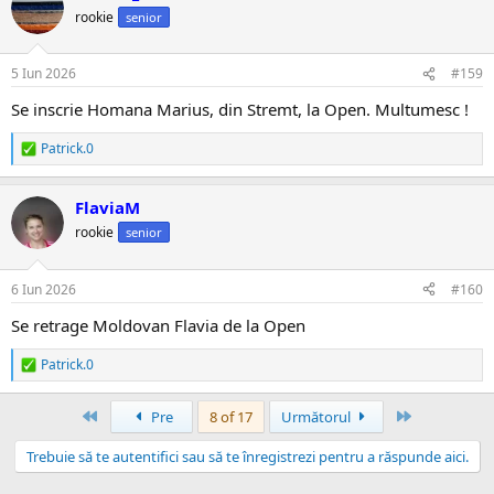
ț
rookie
senior
i
i
:
5 Iun 2026
#159
Se inscrie Homana Marius, din Stremt, la Open. Multumesc !
Patrick.0
R
e
a
FlaviaM
c
ț
rookie
senior
i
i
:
6 Iun 2026
#160
Se retrage Moldovan Flavia de la Open
Patrick.0
R
e
a
Prima
Ultima
Pre
8 of 17
Următorul
c
ț
Trebuie să te autentifici sau să te înregistrezi pentru a răspunde aici.
i
i