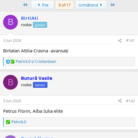
Prima
Ultima
Pre
8 of 17
Următorul
BirtiAti
B
rookie
junior
3 Iun 2026
#141
Birtalan Attila-Crasna -avansați
Patrick.0
și
CristianIoan
R
e
a
Butură Vasile
c
B
ț
rookie
senior
i
i
:
3 Iun 2026
#142
Petrus Florin, Alba Iulia elite
Patrick.0
R
e
a