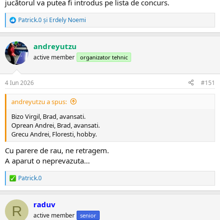
jucătorul va putea fi introdus pe lista de concurs.
Patrick.0
și
Erdely Noemi
R
e
a
andreyutzu
c
ț
active member
organizator tehnic
i
i
:
4 Iun 2026
#151
andreyutzu a spus:
Bizo Virgil, Brad, avansati.
Oprean Andrei, Brad, avansati.
Grecu Andrei, Floresti, hobby.
Cu parere de rau, ne retragem.
A aparut o neprevazuta...
Patrick.0
R
e
a
raduv
c
R
ț
active member
senior