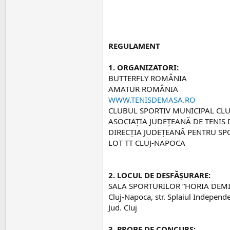
REGULAMENT
1. ORGANIZATORI:
BUTTERFLY ROMÂNIA
AMATUR ROMÂNIA
WWW.TENISDEMASA.RO
CLUBUL SPORTIV MUNICIPAL CL
ASOCIAȚIA JUDEȚEANĂ DE TENIS 
DIRECŢIA JUDEŢEANĂ PENTRU SPO
LOT TT CLUJ-NAPOCA
2. LOCUL DE DESFĂȘURARE:
SALA SPORTURILOR “HORIA DEM
Cluj-Napoca, str. Splaiul Independe
Jud. Cluj
3. PROBE DE CONCURS: