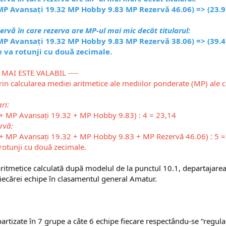
MP Avansați 19.32 MP Hobby 9.83 MP Rezervă 46.06) => (23.92
zervă în care rezerva are MP-ul mai mic decât titularul:
MP Avansați 19.32 MP Hobby 9.83 MP Rezervă 38.06) => (39.49
e va rotunji cu două zecimale.
 MAI ESTE VALABIL ----
 prin calcularea mediei aritmetice ale mediilor ponderate (MP) ale 
ri:
+ MP Avansați 19.32 + MP Hobby 9.83) : 4 = 23,14
ervă:
+ MP Avansați 19.32 + MP Hobby 9.83 + MP Rezervă 46.06) : 5 =
rotunji cu două zecimale.​
aritmetice calculată după modelul de la punctul 10.1, departajare
fiecărei echipe ȋn clasamentul general Amatur.
artizate ȋn 7 grupe a câte 6 echipe fiecare respectându-se “regula