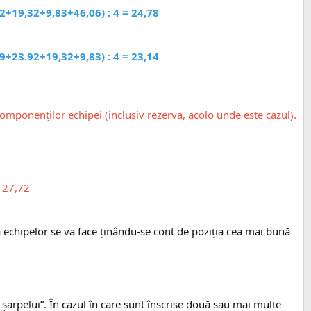
+19,32+9,83+46,06) : 4 = 24,78
+23.92+19,32+9,83) : 4 = 23,14
componenţilor echipei (inclusiv rezerva, acolo unde este cazul).
 27,72
a echipelor se va face ţinându-se cont de poziţia cea mai bună
 şarpelui”. În cazul în care sunt înscrise două sau mai multe