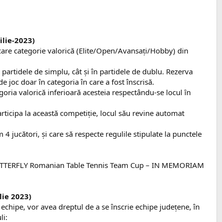
ilie-2023)
fiecare categorie valorică (Elite/Open/Avansaţi/Hobby) din
n partidele de simplu, cât și în partidele de dublu. Rezerva
joc doar în categoria în care a fost înscrisă.
goria valorică inferioară acesteia respectându-se locul ȋn
participa la această competiţie, locul său revine automat
4 jucători, și care să respecte regulile stipulate la punctele
2023 BUTTERFLY Romanian Table Tennis Team Cup – IN MEMORIAM
lie 2023)
 echipe, vor avea dreptul de a se înscrie echipe județene, în
li: