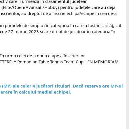
pectiv care îi urmează în clasamentul județean
rică (Elite/Open/Avansaţi/Hobby) pentru județele care au deja
scrierilor, au dreptul de a înscrie echipă/echipe în cea de-a
n partidele de simplu (în categoria în care a fost înscrisă), cât
 de 27 martie 2023 și are drept de joc doar în categoria în
 în urma celei de-a doua etape a înscrierilor.
2023 BUTTERFLY Romanian Table Tennis Team Cup – IN MEMORIAM
(MP) ale celor 4 jucători titulari. Dacă rezerva are MP-ul
derare în calculul mediei echipei.