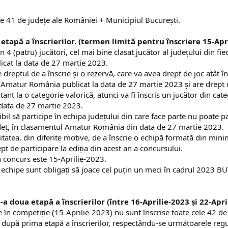
e 41 de judeţe ale României + Municipiul Bucureşti.
etapă a înscrierilor. (termen limită pentru înscriere 15-Apr
n 4 (patru) jucători, cel mai bine clasat jucător al judeţului din 
cat la data de 27 martie 2023.
dreptul de a înscrie și o rezervă, care va avea drept de joc atât î
 Amatur România publicat la data de 27 martie 2023 și are drept de 
nt la o categorie valorică, atunci va fi ȋnscris un jucător din cate
data de 27 martie 2023.
gibil să participe ȋn echipa judeţului din care face parte nu poate 
judeţ, ȋn clasamentul Amatur România din data de 27 martie 2023.
tatea, din diferite motive, de a înscrie o echipă formată din minim 
ept de participare la ediția din acest an a concursului.
n concurs este 15-Aprilie-2023.
2 de echipe sunt obligați să joace cel puțin un meci în cadrul 
a doua etapă a înscrierilor (între 16-Aprilie-2023 și 22-Apri
e ȋn competiţie (15-Aprilie-2023) nu sunt ȋnscrise toate cele 42 de
e după prima etapă a înscrierilor, respectându-se următoarele regu