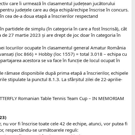
pectiv care îi urmează în clasamentul județean jucătorului
 pentru județele care au deja echipă/echipe înscrise în concurs.
 în cea de-a doua etapă a înscrierilor respectand
n partidele de simplu (în categoria în care a fost înscrisă), cât
 de 27 martie 2023 și are drept de joc doar în categoria în
sumei locurilor ocupate în clasamentul general Amatur România
 Avansați (loc 866) + Hobby (loc 1557) = total 3.018 – echipa cu
partajarea acestora se va face în funcție de locul ocupat în
ile rămase disponibile după prima etapă a înscrierilor, echipele
 stipulate la punctul 8.1.3. La sfârșitul zilei de 22-aprilie-
2023 BUTTERFLY Romanian Table Tennis Team Cup – IN MEMORIAM
23)
 nu vor fi înscrise toate cele 42 de echipe, atunci, vor putea fi
lor, respectându-se următoarele reguli: