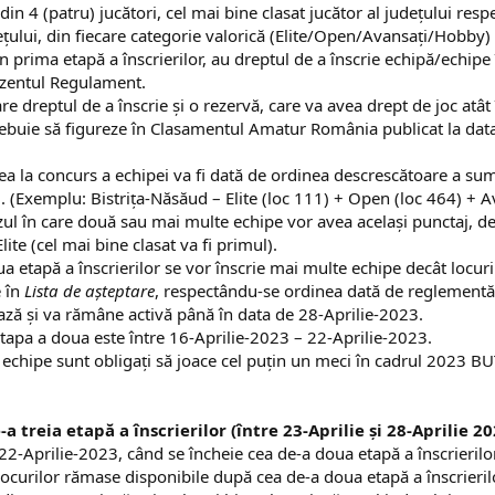
din 4 (patru) jucători, cel mai bine clasat jucător al judeţului res
ețului, din fiecare categorie valorică (Elite/Open/Avansaţi/Hobby)
în prima etapă a înscrierilor, au dreptul de a înscrie echipă/echipe
ezentul Regulament.
e dreptul de a înscrie și o rezervă, care va avea drept de joc atât î
trebuie să figureze în Clasamentul Amatur România publicat la data
rea la concurs a echipei va fi dată de ordinea descrescătoare a 
riși. (Exemplu: Bistrița-Năsăud – Elite (loc 111) + Open (loc 464) +
azul în care două sau mai multe echipe vor avea același punctaj, de
ite (cel mai bine clasat va fi primul).
ua etapă a înscrierilor se vor înscrie mai multe echipe decât locur
e în
Lista de așteptare
, respectându-se ordinea dată de reglementările
ază și va rămâne activă până în data de 28-Aprilie-2023.
tapa a doua este între 16-Aprilie-2023 – 22-Aprilie-2023.
2 de echipe sunt obligați să joace cel puțin un meci în cadrul 
a treia etapă a înscrierilor (între 23-Aprilie și 28-Aprilie 20
22-Aprilie-2023, când se încheie cea de-a doua etapă a înscrierilor,
 locurilor rămase disponibile după cea de-a doua etapă a înscrieri