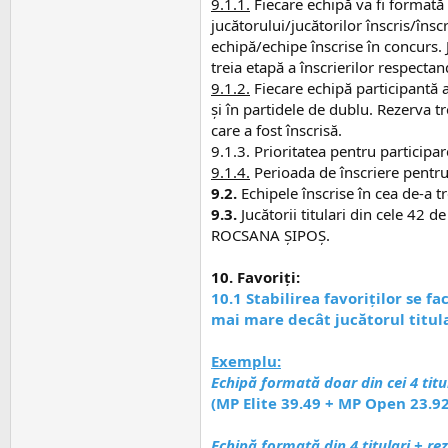
9.1.1.
Fiecare echipă va fi formată 
jucătorului/jucătorilor înscris/îns
echipă/echipe înscrise în concurs. 
treia etapă a înscrierilor respect
9.1.2.
Fiecare echipă participantă ar
și în partidele de dublu. Rezerva 
care a fost înscrisă.
9.1.3. Prioritatea pentru participa
9.1.4.
Perioada de înscriere pentru 
9.2.
Echipele înscrise în cea de-a tr
9.3.
Jucătorii titulari din cele 4
ROCSANA ȘIPOȘ.
10. Favoriţi:
10.1 Stabilirea favoriților se f
mai mare decât jucătorul titular
Exemplu:
Echipă formată doar din cei 4 titul
(MP Elite 39.49 + MP Open 23.92
Echip
ă formată din 4 titulari + re