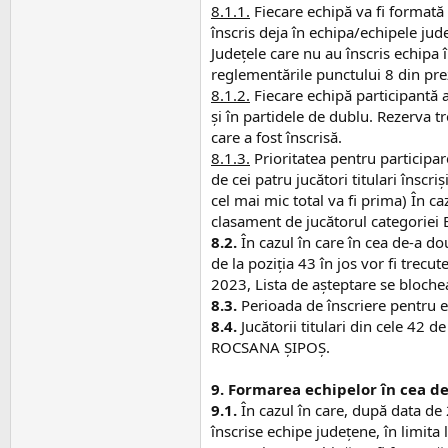
8.1.1.
Fiecare echipă va fi formată 
înscris deja în echipa/echipele jud
Județele care nu au înscris echipa 
reglementările punctului 8 din pr
8.1.2.
Fiecare echipă participantă ar
și în partidele de dublu. Rezerva 
care a fost înscrisă.
8.1.3.
Prioritatea pentru participa
de cei patru jucători titulari însc
cel mai mic total va fi prima) În c
clasament de jucătorul categoriei El
8.2.
În cazul în care în cea de-a do
de la poziția 43 în jos vor fi trecut
2023, Lista de așteptare se bloche
8.3.
Perioada de înscriere pentru e
8.4.
Jucătorii titulari din cele 4
ROCSANA ȘIPOȘ.
9. Formarea echipelor în cea de-
9.1.
În cazul în care, după data de 
înscrise echipe județene, în limita