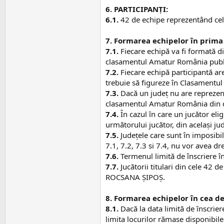
6. PARTICIPANȚI:
6.1.
42 de echipe reprezentând cel
7. Formarea echipelor în prima 
7.1.
Fiecare echipă va fi formată di
clasamentul Amatur România publi
7.2.
Fiecare echipă participantă are 
trebuie să figureze în Clasamentul
7.3.
Dacă un judeţ nu are reprezenta
clasamentul Amatur România din 
7.4.
În cazul ȋn care un jucător eli
următorului jucător, din acelaşi 
7.5.
Județele care sunt în imposibili
7.1, 7.2, 7.3 si 7.4, nu vor avea dr
7.6.
Termenul limită de înscriere î
7.7.
Jucătorii titulari din cele 4
ROCSANA ȘIPOȘ.
8. Formarea echipelor în cea de-
8.1.
Dacă la data limită de ȋnscrier
limita locurilor rămase disponibil