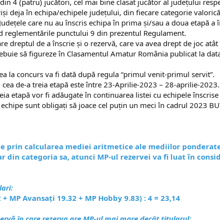
din 4 (patru) jucători, cel mai bine clasat jucător al judeţului res
criși deja în echipa/echipele județului, din fiecare categorie valo
Județele care nu au înscris echipa în prima și/sau a doua etapă a în
and reglementările punctului 9 din prezentul Regulament.
e dreptul de a înscrie și o rezervă, care va avea drept de joc atât î
trebuie să figureze în Clasamentul Amatur România publicat la data
rea la concurs va fi dată după regula “primul venit-primul servit”.
cea de-a treia etapă este între 23-Aprilie-2023 – 28-aprilie-2023.
eia etapă vor fi adăugate în continuarea listei cu echipele înscrise
2 de echipe sunt obligați să joace cel puțin un meci în cadrul 
ace prin calcularea mediei aritmetice ale mediilor ponderate 
 din categoria sa, atunci MP-ul rezervei va fi luat în consi
ari:
 + MP Avansați 19.32 + MP Hobby 9.83) : 4 = 23,14
zervă în care rezerva are MP-ul mai mare decât titularul: