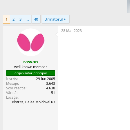
u
e
b
a
i
r
e
e
1
2
3
...
40
Următorul
c
t
28 Mar 2023
rasvan
well-known member
organizator principal
Înscris
29 Iun 2005
Mesaje
3.643
Scor reacție
4.638
Vârstă
51
Locație
Bistrița, Calea Moldovei 63