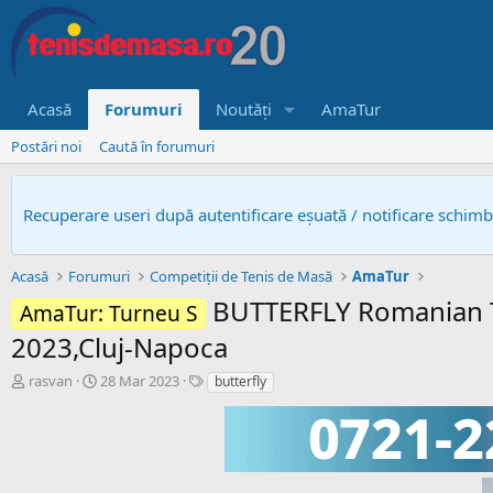
Acasă
Forumuri
Noutăți
AmaTur
Postări noi
Caută în forumuri
Recuperare useri după autentificare eșuată / notificare schim
Acasă
Forumuri
Competiții de Tenis de Masă
AmaTur
BUTTERFLY Romanian T
AmaTur: Turneu S
2023,Cluj-Napoca
A
D
T
rasvan
28 Mar 2023
butterfly
u
a
a
t
t
g
o
ă
u
r
c
r
s
r
i