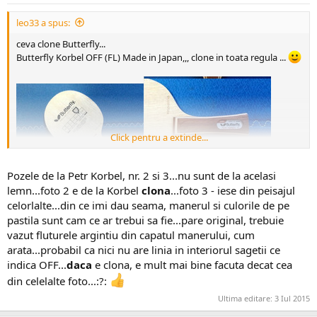
leo33 a spus:
ceva clone Butterfly...
Butterfly Korbel OFF (FL) Made in Japan,,, clone in toata regula ...
Click pentru a extinde...
Pozele de la Petr Korbel, nr. 2 si 3...nu sunt de la acelasi
lemn...foto 2 e de la Korbel
clona
...foto 3 - iese din peisajul
celorlalte...din ce imi dau seama, manerul si culorile de pe
pastila sunt cam ce ar trebui sa fie...pare original, trebuie
vazut fluturele argintiu din capatul manerului, cum
arata...probabil ca nici nu are linia in interiorul sagetii ce
indica OFF...
daca
e clona, e mult mai bine facuta decat cea
din celelalte foto...:?:
Ultima editare:
3 Iul 2015
este posibil ca si acest domn nu adauga poze ca sunt la fel si