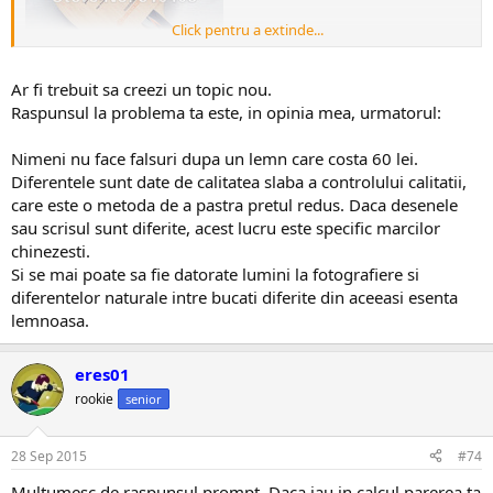
Click pentru a extinde...
Ar fi trebuit sa creezi un topic nou.
Raspunsul la problema ta este, in opinia mea, urmatorul:
Nimeni nu face falsuri dupa un lemn care costa 60 lei.
Diferentele sunt date de calitatea slaba a controlului calitatii,
care este o metoda de a pastra pretul redus. Daca desenele
sau scrisul sunt diferite, acest lucru este specific marcilor
chinezesti.
Si se mai poate sa fie datorate lumini la fotografiere si
diferentelor naturale intre bucati diferite din aceeasi esenta
lemnoasa.
- - - Actualizat - - -
eres01
rookie
senior
am mai postat unul cu insertia galbena in maner ca sa nu intervina
discutia despre seria ne-stantata pe lama la primul lemn(cu maner
insertie galben).
28 Sep 2015
#74
Multumesc de raspunsul prompt. Daca iau in calcul parerea ta