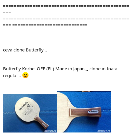
===============================================
===
===============================================
=== ============================
ceva clone Butterfly...
Butterfly Korbel OFF (FL) Made in Japan,,, clone in toata
regula ...