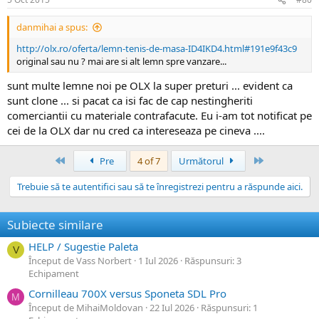
danmihai a spus:
http://olx.ro/oferta/lemn-tenis-de-masa-ID4IKD4.html#191e9f43c9
original sau nu ? mai are si alt lemn spre vanzare...
sunt multe lemne noi pe OLX la super preturi ... evident ca
sunt clone ... si pacat ca isi fac de cap nestingheriti
comerciantii cu materiale contrafacute. Eu i-am tot notificat pe
cei de la OLX dar nu cred ca intereseaza pe cineva ....
Prima
Ultima
Pre
4 of 7
Următorul
Trebuie să te autentifici sau să te înregistrezi pentru a răspunde aici.
Subiecte similare
HELP / Sugestie Paleta
V
Început de Vass Norbert
1 Iul 2026
Răspunsuri: 3
Echipament
Cornilleau 700X versus Sponeta SDL Pro
M
Început de MihaiMoldovan
22 Iul 2026
Răspunsuri: 1