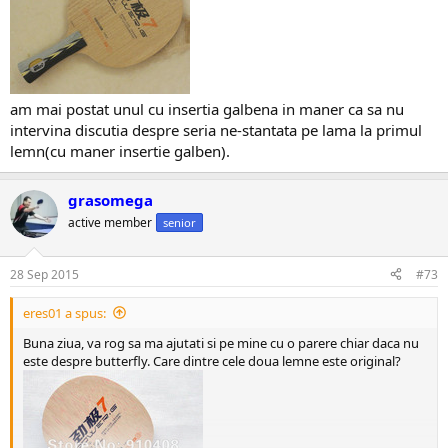
am mai postat unul cu insertia galbena in maner ca sa nu
intervina discutia despre seria ne-stantata pe lama la primul
lemn(cu maner insertie galben).
grasomega
active member
senior
28 Sep 2015
#73
eres01 a spus:
Buna ziua, va rog sa ma ajutati si pe mine cu o parere chiar daca nu
este despre butterfly. Care dintre cele doua lemne este original?