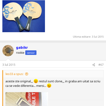
Ultima editare:
3 Iul 2015
gabikr
rookie
senior
3 Iul 2015
#67
leo33 a spus:
aceste ste original,,,
restul sunt clone,,, in graba am uitat sa scriu
ca se vede diferenta... mersi...