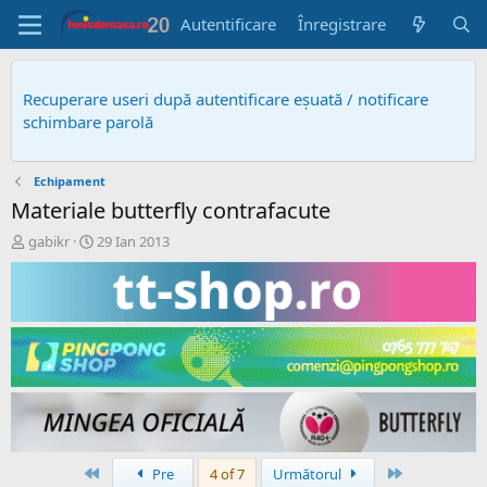
Autentificare
Înregistrare
Recuperare useri după autentificare eșuată / notificare
schimbare parolă
Echipament
Materiale butterfly contrafacute
A
D
gabikr
29 Ian 2013
u
a
t
t
o
ă
r
c
s
r
u
e
b
a
i
r
e
e
c
t
Prima
Ultima
Pre
4 of 7
Următorul