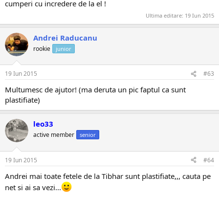
cumperi cu incredere de la el !
Ultima editare:
19 Iun 2015
Andrei Raducanu
rookie
junior
19 Iun 2015
#63
Multumesc de ajutor! (ma deruta un pic faptul ca sunt
plastifiate)
leo33
active member
senior
19 Iun 2015
#64
Andrei mai toate fetele de la Tibhar sunt plastifiate,,, cauta pe
net si ai sa vezi...