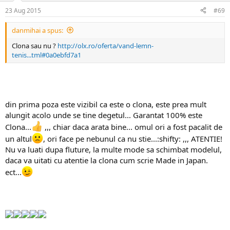
23 Aug 2015
#69
danmihai a spus:
Clona sau nu ?
http://olx.ro/oferta/vand-lemn-
tenis...tml#0a0ebfd7a1
din prima poza este vizibil ca este o clona, este prea mult
alungit acolo unde se tine degetul... Garantat 100% este
Clona...
,,, chiar daca arata bine... omul ori a fost pacalit de
un altul
, ori face pe nebunul ca nu stie...:shifty: ,,, ATENTIE!
Nu va luati dupa fluture, la multe mode sa schimbat modelul,
daca va uitati cu atentie la clona cum scrie Made in Japan.
ect...