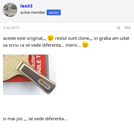
lemnele lui ... si este posibil sa nu stie ca sunt clone...
leo33
http://www.tenisdemasa.ro/forum/show...etr-Korbel-OFF
active member
senior
3 Iul 2015
#66
aceste este original,,,
restul sunt clone,,, in graba am uitat
sa scriu ca se vede diferenta... mersi...
si mai jos ,,, se vede diferenta...