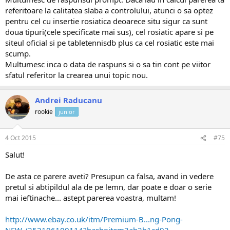
referitoare la calitatea slaba a controlului, atunci o sa optez
pentru cel cu insertie rosiatica deoarece situ sigur ca sunt
doua tipuri(cele specificate mai sus), cel rosiatic apare si pe
siteul oficial si pe tabletennisdb plus ca cel rosiatic este mai
scump.
Multumesc inca o data de raspuns si o sa tin cont pe viitor
sfatul referitor la crearea unui topic nou.
Andrei Raducanu
rookie
junior
4 Oct 2015
#75
Salut!
De asta ce parere aveti? Presupun ca falsa, avand in vedere
pretul si abtipildul ala de pe lemn, dar poate e doar o serie
mai ieftinache... astept parerea voastra, multam!
http://www.ebay.co.uk/itm/Premium-B...ng-Pong-