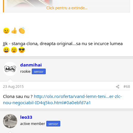
Click pentru a extinde...
si mai jos ,,, se vede diferenta...
JJk - stanga clona, dreapta original...sa nu se incurce lumea
danmihai
rookie
senior
23 Aug 2015
#68
Clona sau nu ?
http://olx.ro/oferta/vand-lemn-teni...er-zlc-
nou-negociabil-ID4q5ko.html#0a0ebfd7a1
leo33
active member
senior