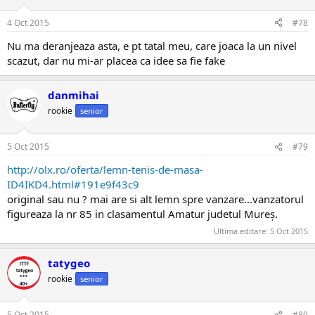
4 Oct 2015
#78
Nu ma deranjeaza asta, e pt tatal meu, care joaca la un nivel
scazut, dar nu mi-ar placea ca idee sa fie fake
danmihai
rookie
senior
5 Oct 2015
#79
http://olx.ro/oferta/lemn-tenis-de-masa-
ID4IKD4.html#191e9f43c9
original sau nu ? mai are si alt lemn spre vanzare...vanzatorul
figureaza la nr 85 in clasamentul Amatur judetul Mureș.
Ultima editare:
5 Oct 2015
tatygeo
rookie
senior
5 Oct 2015
#80