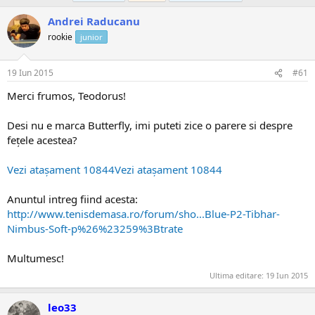
Andrei Raducanu
rookie
junior
19 Iun 2015
#61
Merci frumos, Teodorus!
Desi nu e marca Butterfly, imi puteti zice o parere si despre
fețele acestea?
Vezi atașament 10844
Vezi atașament 10844
Anuntul intreg fiind acesta:
http://www.tenisdemasa.ro/forum/sho...Blue-P2-Tibhar-
Nimbus-Soft-p%26%23259%3Btrate
Multumesc!
Ultima editare:
19 Iun 2015
leo33