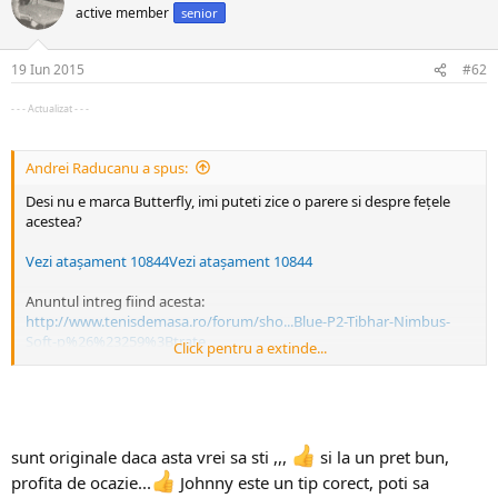
active member
senior
19 Iun 2015
#62
- - - Actualizat - - -
Andrei Raducanu a spus:
Desi nu e marca Butterfly, imi puteti zice o parere si despre fețele
acestea?
Vezi atașament 10844
Vezi atașament 10844
Anuntul intreg fiind acesta:
http://www.tenisdemasa.ro/forum/sho...Blue-P2-Tibhar-Nimbus-
Soft-p%26%23259%3Btrate
Click pentru a extinde...
Multumesc!
sunt originale daca asta vrei sa sti ,,,
si la un pret bun,
profita de ocazie...
Johnny este un tip corect, poti sa