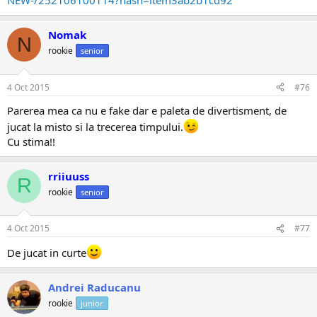
NEW-/252106100114?hash=item3ab2b1cd92
Nomak
N
rookie
senior
4 Oct 2015
#76
Parerea mea ca nu e fake dar e paleta de divertisment, de
jucat la misto si la trecerea timpului.
Cu stima!!
rriiuuss
R
rookie
senior
4 Oct 2015
#77
De jucat in curte
Andrei Raducanu
rookie
junior